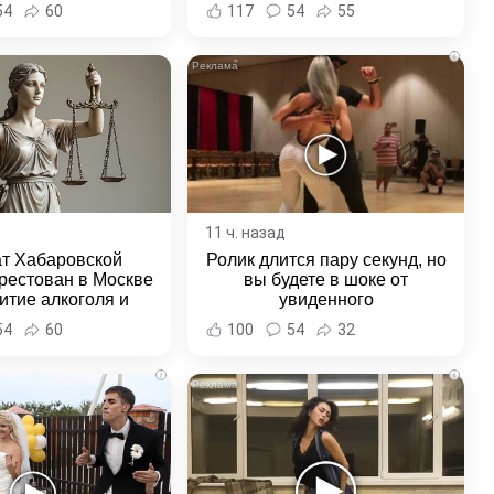
ка и Хабаровского
54
60
117
54
55
края
i
11 ч. назад
ат Хабаровской
Ролик длится пару секунд, но
рестован в Москве
вы будете в шоке от
итие алкоголя и
увиденного
овение полиции -
54
60
100
54
32
и Хабаровска и
ровского края
i
i