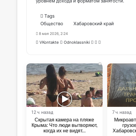
уровнем дохода и форматом занятости.
Tags
Общество
Хабаровский край
8 мая 2026, 2:24
WhatsApp
Telegram
Share
VKontakte
Odnoklassniki
via
Email
i
12 ч. назад
7 ч. назад
Скрытая камера на пляже
Микроавт
Крыма: Что люди вытворяют,
грузо
когда их не видят...
Хабаровск