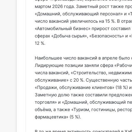
мартом 2026 года. Заметный рост также пр
«Домашний, обслуживающий персонал» и «Ту
число вакансий увеличилось на 15 %. В отр
«Автомобильный бизнес» прирост составил 1
сферах «Добыча сырья», «Безопасность» и 
12 %.
Наибольшее число вакансий в апреле было 
Лидирующие позиции заняли сфера «Рабочий
числа вакансий, «Строительство, недвижимо
обслуживание» с 20 %. Существенную часть
«Продажи, обслуживание клиентов» (18 %) и 
Заметную долю также составили предложен
торговля» и «Домашний, обслуживающий пер
объёма, а также «Туризм, гостиницы, рестор
фармацевтика» (5 %).
В то же время активность соискателей в Ха