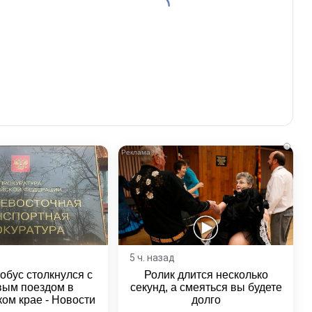
i
5 ч. назад
обус столкнулся с
Ролик длится несколько
вым поездом в
секунд, а смеяться вы будете
ом крае - Новости
долго