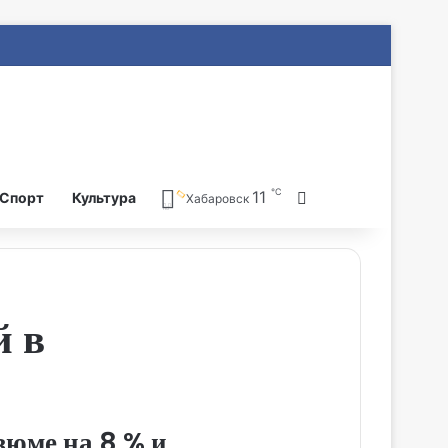
℃
11
Search for
Спорт
Культура
Хабаровск
й в
зюме на 8 % и