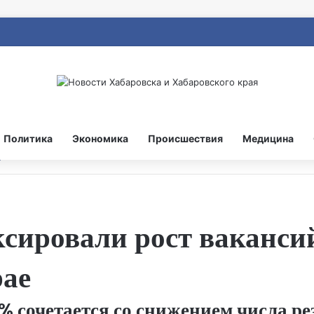
Политика
Экономика
Происшествия
Медицина
сировали рост ваканси
рае
% сочетается со снижением числа ре