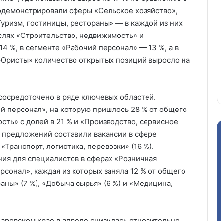
одемонстрировали сферы «Сельское хозяйство»,
ризм, гостиницы, рестораны» — в каждой из них
аслях «Строительство, недвижимость» и
4 %, в сегменте «Рабочий персонал» — 13 %, а в
«Юристы» количество открытых позиций выросло на
сосредоточено в ряде ключевых областей.
 персонал», на которую пришлось 28 % от общего
сть» с долей в 21 % и «Производство, сервисное
 предложений составили вакансии в сфере
«Транспорт, логистика, перевозки» (16 %).
ия для специалистов в сферах «Розничная
сонал», каждая из которых заняла 12 % от общего
аны» (7 %), «Добыча сырья» (6 %) и «Медицина,
баровском крае в апреле снизилась относительно