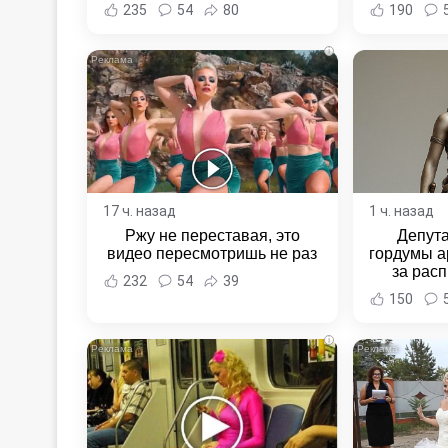
Хабаровс
235
54
80
190
i
17 ч. назад
1 ч. назад
Ржу не переставая, это
Депут
видео пересмотришь не раз
гордумы а
за расп
232
54
39
неповин
150
Новост
Хаба
i