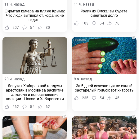
11 ч. назад
11 ч. назад
Скрытая камера на пляже Крыма:
Ролик из Омска: вы будете
Что люди вытворяют, когда их не
смеяться долго
видят...
103
54
76
207
54
30
i
20 ч. назад
9 ч. назад
Депутат Хабаровской гордумы
За 5 дней исчезнет даже самый
арестован в Москве за распитие
застарелый грибок: вот хитрость
алкоголя и неповиновение
235
54
45
полиции - Новости Хабаровска и
Хабаровского края
262
54
62
i
i