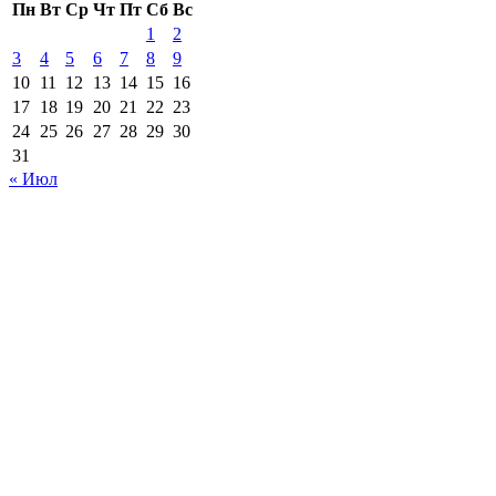
Пн
Вт
Ср
Чт
Пт
Сб
Вс
1
2
3
4
5
6
7
8
9
10
11
12
13
14
15
16
17
18
19
20
21
22
23
24
25
26
27
28
29
30
31
« Июл
Настоящий ресурс содержит материалы 18+.
Редакция не несет ответственности за содержание
комментариев к материалам сайта, а также за достоверность
информации, содержащейся в рекламных объявлениях.
Сетевое издание PROKHAB.RU зарегистрировано в
Федеральной службе по надзору в сфере связи,
информационных технологий и массовых коммуникаций.
Свидетельство о регистрации ЭЛ № ФС 77 – 70505 от
25.07.2017.
Учредитель и главный редактор: Артамонов В. А.
Адрес редакции: г. Хабаровск, ул. Павловича, д. 13, офис 375.
Телефон: +7-962-677-56-00. Электронный адрес:
support@prokhab.ru.