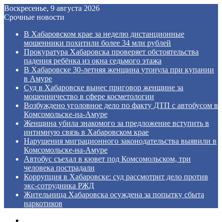
Воскресенье, 9 августа 2026
Срочные новости
В Хабаровском крае за неделю дистанционные
мошенники похитили более 34 млн рублей
Прокуратура Хабаровска проверяет обстоятельства
падения ребёнка из окна седьмого этажа
В Хабаровске 30-летняя женщина утонула при купании
в Амуре
Суд в Хабаровске вынес приговор женщине за
мошенничество в сфере косметологии
Возбуждено уголовное дело по факту ДТП с автобусом в
Комсомольске‑на‑Амуре
Женщина убила знакомого за предложение вступить в
интимную связь в Хабаровском крае
Нарушения миграционного законодательства выявили в
Комсомольске‑на‑Амуре
Автобус съехал в кювет под Комсомольском, три
человека пострадали
Коррупция в Хабаровске: суд рассмотрит дело против
экс‑сотрудника РЖД
Жительница Хабаровска осуждена за попытку сбыта
наркотиков
Menu