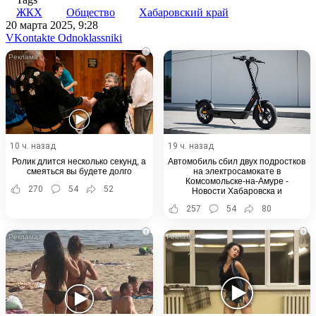
ЖКХ
Общество
Хабаровский край
20 марта 2025, 9:28
WhatsApp
Telegram
Share
VKontakte
Odnoklassniki
via
i
Email
10 ч. назад
19 ч. назад
Ролик длится несколько секунд, а
Автомобиль сбил двух подростков
смеяться вы будете долго
на электросамокате в
Комсомольске-на-Амуре -
270
54
52
Новости Хабаровска и
Хабаровского края
257
54
80
i
i