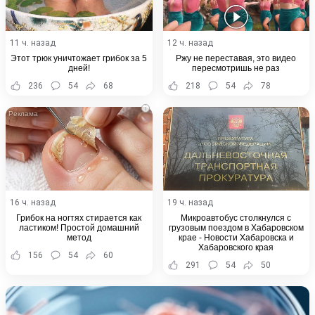
11 ч. назад
12 ч. назад
Этот трюк уничтожает грибок за 5
Ржу не переставая, это видео
дней!
пересмотришь не раз
236
54
68
218
54
78
i
16 ч. назад
19 ч. назад
Грибок на ногтях стирается как
Микроавтобус столкнулся с
ластиком! Простой домашний
грузовым поездом в Хабаровском
метод
крае - Новости Хабаровска и
Хабаровского края
156
54
60
291
54
50