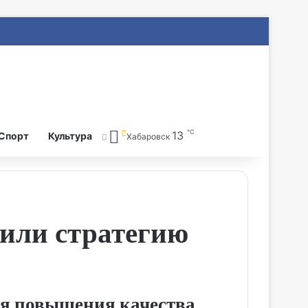
℃
13
Search for
Спорт
Культура
Хабаровск
лили стратегию
ля повышения качества