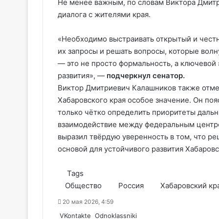
Не менее важным, по словам Виктора Дмитр
диалога с жителями края.
«Необходимо выстраивать открытый и честн
их запросы и решать вопросы, которые волн
— это не просто формальность, а ключево
развития», —
подчеркнул сенатор.
Виктор Дмитриевич Калашников также отме
Хабаровского края особое значение. Он поя
только чётко определить приоритеты дальн
взаимодействие между федеральным центро
выразил твёрдую уверенность в том, что ре
основой для устойчивого развития Хабаровс
Tags
Общество
Россия
Хабаровский кр
20 мая 2026, 4:59
WhatsApp
Telegram
Share
VKontakte
Odnoklassniki