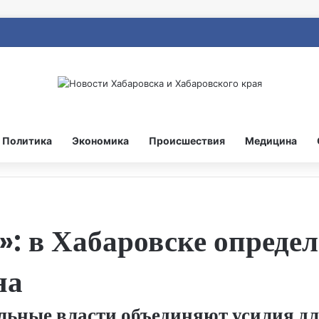
Политика
Экономика
Происшествия
Медицина
т»: в Хабаровске опреде
на
льные власти объединяют усилия д