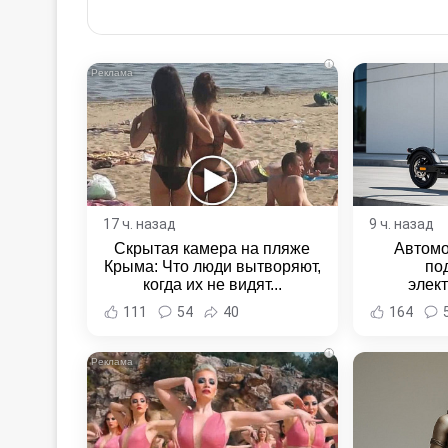
via
Email
i
17 ч. назад
9 ч. назад
Скрытая камера на пляже
Автомо
Крыма: Что люди вытворяют,
по
когда их не видят...
элек
Комсомо
111
54
40
164
Новост
Хаба
i