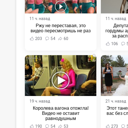
11 ч. назад
11 ч. назад
Ржу не переставая, это
Депут
видео пересмотришь не раз
гордумы а
за расп
203
54
60
неповин
106
Новост
Хаба
i
19 ч. назад
21 ч. назад
Королева вагона отожгла!
Этот тане
Видео не оставит
вас без с
равнодушным
190
54
53
273