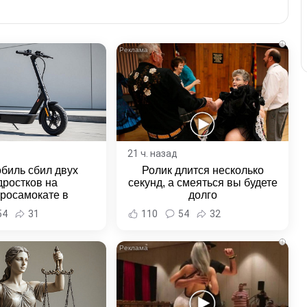
i
21 ч. назад
биль сбил двух
Ролик длится несколько
дростков на
секунд, а смеяться вы будете
тросамокате в
долго
льске-на-Амуре -
54
31
110
54
32
и Хабаровска и
ровского края
i