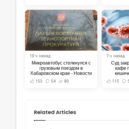
10 ч. назад
7 ч. назад
Микроавтобус столкнулся с
Суд зак
грузовым поездом в
кафе 
Хабаровском крае - Новости
кишеч
Хабаровска и Хабаровского
Новост
153
54
80
115
края
Хаба
Related Articles