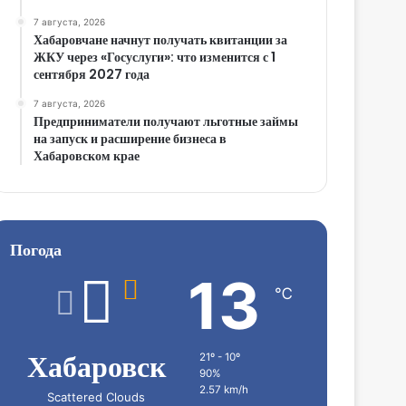
7 августа, 2026
Хабаровчане начнут получать квитанции за
ЖКУ через «Госуслуги»: что изменится с 1
сентября 2027 года
7 августа, 2026
Предприниматели получают льготные займы
на запуск и расширение бизнеса в
Хабаровском крае
Погода
13
℃
Хабаровск
21º - 10º
90%
2.57 km/h
Scattered Clouds