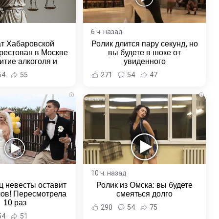
6 ч. назад
ат Хабаровской
Ролик длится пару секунд, но
рестован в Москве
вы будете в шоке от
итие алкоголя и
увиденного
овение полиции -
54
55
271
54
47
и Хабаровска и
ровского края
i
i
10 ч. назад
ц невесты оставит
Ролик из Омска: вы будете
лов! Пересмотрела
смеяться долго
10 раз
290
54
75
54
51