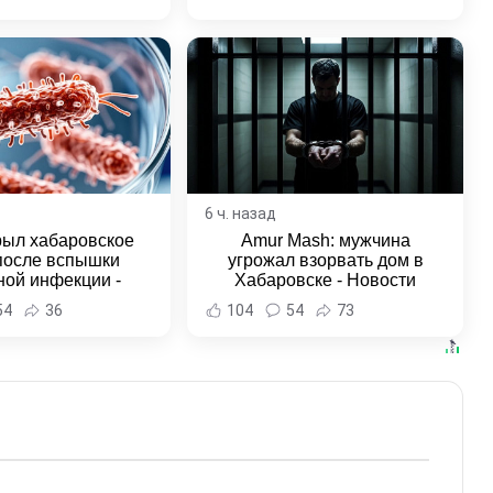
6 ч. назад
рыл хабаровское
Amur Mash: мужчина
после вспышки
угрожал взорвать дом в
ной инфекции -
Хабаровске - Новости
и Хабаровска и
Хабаровска и Хабаровского
54
36
104
54
73
ровского края
края