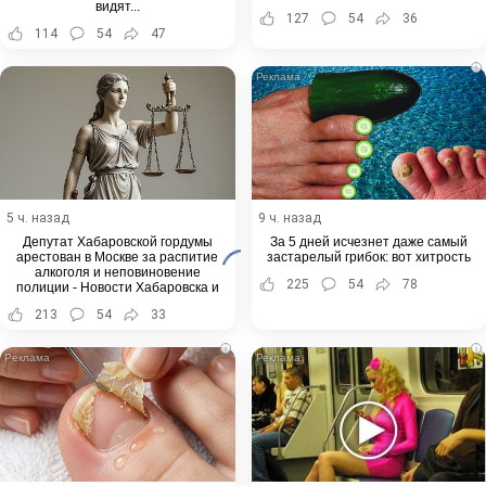
видят...
127
54
36
114
54
47
i
5 ч. назад
9 ч. назад
Депутат Хабаровской гордумы
За 5 дней исчезнет даже самый
арестован в Москве за распитие
застарелый грибок: вот хитрость
алкоголя и неповиновение
225
54
78
полиции - Новости Хабаровска и
Хабаровского края
213
54
33
i
i