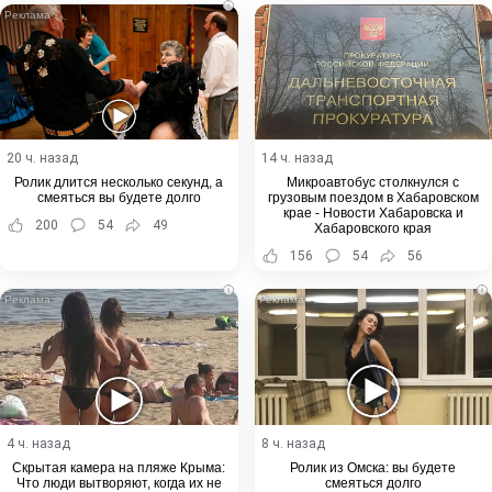
i
20 ч. назад
14 ч. назад
Ролик длится несколько секунд, а
Микроавтобус столкнулся с
смеяться вы будете долго
грузовым поездом в Хабаровском
крае - Новости Хабаровска и
200
54
49
Хабаровского края
156
54
56
i
i
4 ч. назад
8 ч. назад
Скрытая камера на пляже Крыма:
Ролик из Омска: вы будете
Что люди вытворяют, когда их не
смеяться долго