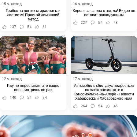
15 ч. назад
16 ч. назад
Грибок на ногтях стирается как
Королева вагона отожгла! Видео не
ластиком! Простой домашний
оставит равнодушным
метод
227
54
48
137
54
61
i
12 ч. назад
17 ч. назад
Ржу не переставая, это видео
Автомобиль сбил двух подростков
пересмотришь не раз
на электросамокате в
Комсомольске-на-Амуре - Новости
140
54
34
Хабаровска и Хабаровского края
264
54
45