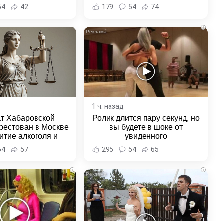
и Хабаровска и
54
42
179
54
74
ровского края
i
1 ч. назад
ат Хабаровской
Ролик длится пару секунд, но
рестован в Москве
вы будете в шоке от
итие алкоголя и
увиденного
овение полиции -
54
57
295
54
65
и Хабаровска и
ровского края
i
i