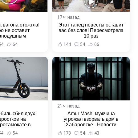
17 ч. назад
 вагона отожгла!
Этот танец невесты оставит
о не оставит
вас без слов! Пересмотрела
внодушным
10 раз
54
64
144
54
66
21 ч. назад
биль сбил двух
Amur Mash: мужчина
дростков на
угрожал взорвать дом в
тросамокате в
Хабаровске - Новости
льске-на-Амуре -
Хабаровска и Хабаровского
54
54
178
54
43
и Хабаровска и
края