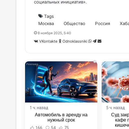
социальных инициатив».
Tags
Москва
Общество
Россия
Хаб
8 ноября 2025, 5:40
WhatsApp
Telegram
Share
VKontakte
Odnoklassniki
via
Email
i
1 ч. назад
5 ч. назад
Автомобиль в аренду на
Суд зак
нужный срок
кафе 
кишеч
166
54
75