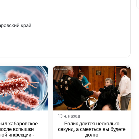
аровский край
i
13 ч. назад
рыл хабаровское
Ролик длится несколько
после вспышки
секунд, а смеяться вы будете
ной инфекции -
долго