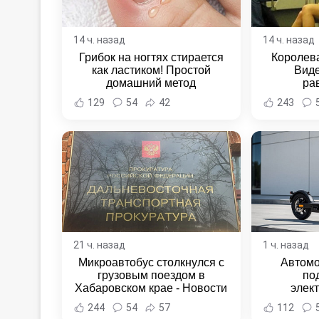
14 ч. назад
14 ч. назад
Грибок на ногтях стирается
Королева
как ластиком! Простой
Виде
домашний метод
ра
129
54
42
243
21 ч. назад
1 ч. назад
Микроавтобус столкнулся с
Автомо
грузовым поездом в
по
Хабаровском крае - Новости
элек
Хабаровска и Хабаровского
Комсомо
244
54
57
112
края
Новост