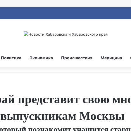
Политика
Экономика
Происшествия
Медицина
рай представит свою м
 выпускникам Москвы
оторый познакомит учащихся старш