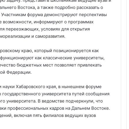
ую задачу: представить школьникам ведущие вузы и
льнего Востока, а также подробно рассказать о
. Участникам форума демонстрируют перспективы
ие возможности, информируют о программах
ля переезжающих, условиях для открытия
амореализации и саморазвития.
ровскому краю, который позиционируется как
функционируют как классические университеты,
личество бюджетных мест позволяет привлекать
кой Федерации.
 науки Хабаровского края, в нынешнем форуме
о государственного университета путей сообщения
го университета. В ведомстве подчеркнули, что
вки профессиональных кадров на Дальнем Востоке.
дений, включая пять филиалов ведущих вузов