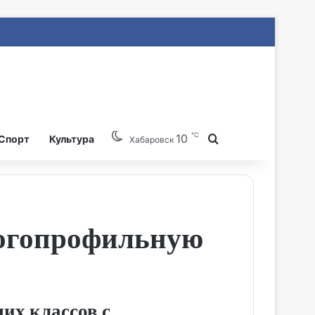
℃
10
Search for
Спорт
Культура
Хабаровск
ногопрофильную
их классов с