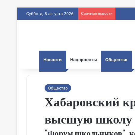
Суббота, 8 августа 2026
Срочные новости
Новости
Нацпроекты
Общество
Общество
Хабаровский к
высшую школу
"Форум школьников", к