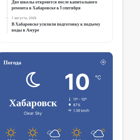
Две школы откроются после капитального
ремонта в Хабаровске к 1 сентября
7 августа, 2026
В Хабаровске усилили подготовку к подъему
воды в Амуре
Погода
10
℃
Хабаровск
11º - 10º
87%
1.39 km/h
Clear Sky