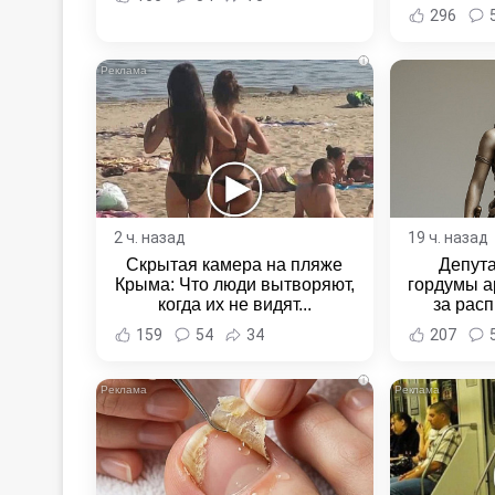
Новост
296
Хаба
i
2 ч. назад
19 ч. назад
Скрытая камера на пляже
Депут
Крыма: Что люди вытворяют,
гордумы а
когда их не видят...
за расп
неповин
159
54
34
207
Новост
Хаба
i