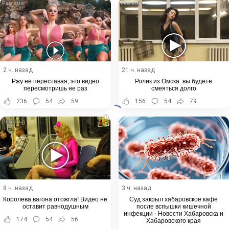
2 ч. назад
21 ч. назад
Ржу не переставая, это видео
Ролик из Омска: вы будете
пересмотришь не раз
смеяться долго
236
54
59
156
54
79
i
8 ч. назад
3 ч. назад
Королева вагона отожгла! Видео не
Суд закрыл хабаровское кафе
оставит равнодушным
после вспышки кишечной
инфекции - Новости Хабаровска и
174
54
56
Хабаровского края