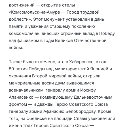
достижений — открытие стелы
«Комсомольск‑на‑Амуре — Город трудовой
доблести». Этот монумент установлен в дань
памяти и уважения старшему поколению
комсомольчан, внёсших огромный вклад в Победу
над фашизмом в годы Великой Отечественной
войны.
Также было отмечено, что в Хабаровске, в год
80‑летия Победы над милитаристской Японией и
окончания Второй мировой войны, открыли
мемориальные доски двум выдающимся
военачальникам: генералу армии Иосифу
Апанасенко — командующему Дальневосточным
фронтом — и дважды Герою Советского Союза
генералу армии Афанасию Белобородову. Кроме
того, на Обелиске на площади Славы увековечили
имена трёх Героев Советского Союза —