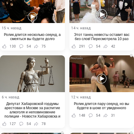
15 ч. назад
14 ч. назад
Ролик длится несколько секунд, а
Этот танец невесты оставит вас
смеяться вы будете долго
без слов! Пересмотрела 10 раз
130
54
75
291
54
42
i
6 ч. назад
12 ч. назад
Депутат Хабаровской гордумы
Ролик длится пару секунд, но вы
арестован в Москве за распитие
будете в шоке от увиденного
алкоголя и неповиновение
148
54
31
полиции - Новости Хабаровска и
Хабаровского края
127
54
78
i
i