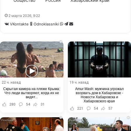
Общество
Россия
Хабаровский край
2 марта 2026, 9:22
WhatsApp
Telegram
Share
VKontakte
Odnoklassniki
via
Email
i
22 ч. назад
19 ч. назад
Скрытая камера на пляже Крыма:
Amur Mash: мужчина угрожал
Что люди вытворяют, когда их не
взорвать дом в Хабаровске -
видят...
Новости Хабаровска и
Хабаровского края
280
54
31
221
54
57
i
i