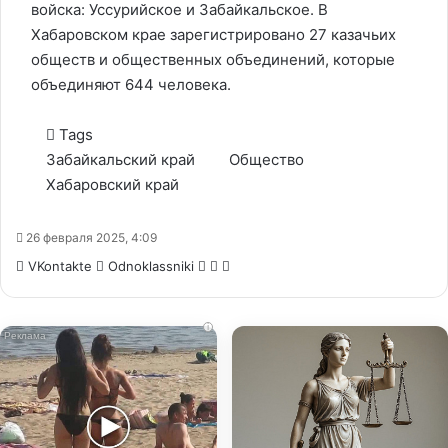
войска: Уссурийское и Забайкальское. В
Хабаровском крае зарегистрировано 27 казачьих
обществ и общественных объединений, которые
объединяют 644 человека.
Tags
Забайкальский край
Общество
Хабаровский край
26 февраля 2025, 4:09
WhatsApp
Telegram
Share
VKontakte
Odnoklassniki
via
Email
i