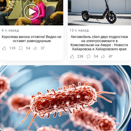
6 ч. назад
13 ч. назад
Королева вагона отожгла! Видео не
Автомобиль сбил двух подростков
оставит равнодушным
на электросамокате в
Комсомольске-на-Амуре - Новости
139
54
37
Хабаровска и Хабаровского края
238
54
47