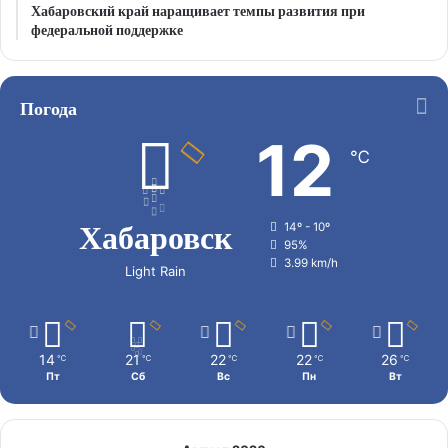
Хабаровский край наращивает темпы развития при
федеральной поддержке
Погода
12
℃
Хабаровск
14º - 10º
95%
3.99 km/h
Light Rain
14
21
22
22
26
℃
℃
℃
℃
℃
Пт
Сб
Вс
Пн
Вт