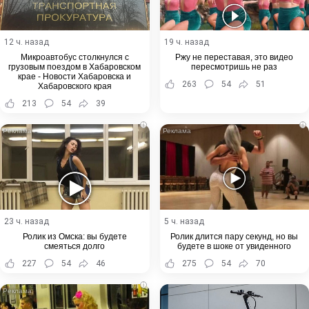
12 ч. назад
19 ч. назад
Микроавтобус столкнулся с
Ржу не переставая, это видео
грузовым поездом в Хабаровском
пересмотришь не раз
крае - Новости Хабаровска и
263
54
51
Хабаровского края
213
54
39
i
i
23 ч. назад
5 ч. назад
Ролик из Омска: вы будете
Ролик длится пару секунд, но вы
смеяться долго
будете в шоке от увиденного
227
54
46
275
54
70
i