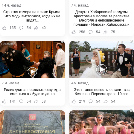
14 ч. назад
7 ч. назад
Скрытая камера на пляже Крыма:
Депутат Хабаровской гордумы
Что люди вытворяют, когда их не
арестован в Москве за распитие
видят...
алкоголя и неповиновение
полиции - Новости Хабаровска и
135
54
40
Хабаровского края
258
54
75
i
i
7 ч. назад
4 ч. назад
Ролик длится несколько секунд, а
Этот танец невесты оставит вас
смеяться вы будете долго
без слов! Пересмотрела 10 раз
141
54
58
219
54
54
i