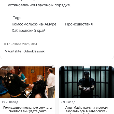
установленном законом порядке.
Tags
Комсомольск-на-Амуре
Происшествия
Хабаровский край
17 ноября 2025, 3:51
WhatsApp
Telegram
Share
VKontakte
Odnoklassniki
via
Email
i
19 ч. назад
2 ч. назад
Ролик длится несколько секунд, а
Amur Mash: мужчина угрожал
смеяться вы будете долго
взорвать дом в Хабаровске -