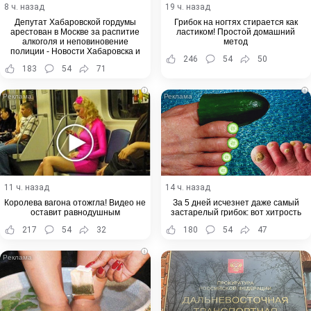
8 ч. назад
19 ч. назад
Депутат Хабаровской гордумы
Грибок на ногтях стирается как
арестован в Москве за распитие
ластиком! Простой домашний
алкоголя и неповиновение
метод
полиции - Новости Хабаровска и
246
54
50
Хабаровского края
183
54
71
i
i
11 ч. назад
14 ч. назад
Королева вагона отожгла! Видео не
За 5 дней исчезнет даже самый
оставит равнодушным
застарелый грибок: вот хитрость
217
54
32
180
54
47
i