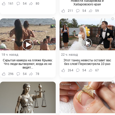
Новости Хабаровска и
161
54
80
Хабаровского края
211
54
59
i
i
18 ч. назад
22 ч. назад
Скрытая камера на пляже Крыма:
Этот танец невесты оставит вас
Что люди вытворяют, когда их не
без слов! Пересмотрела 10 раз
видят...
264
54
67
296
54
78
i