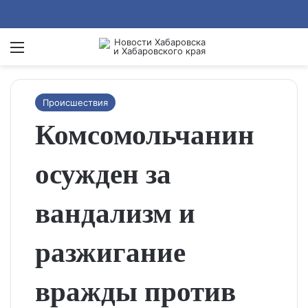
Menu
Se
Происшествия
Комсомольчанин
осужден за
вандализм и
разжигание
вражды против