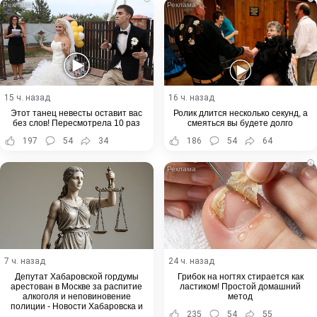
15 ч. назад
16 ч. назад
Этот танец невесты оставит вас
Ролик длится несколько секунд, а
без слов! Пересмотрела 10 раз
смеяться вы будете долго
197
54
34
186
54
64
i
7 ч. назад
24 ч. назад
Депутат Хабаровской гордумы
Грибок на ногтях стирается как
арестован в Москве за распитие
ластиком! Простой домашний
алкоголя и неповиновение
метод
полиции - Новости Хабаровска и
235
54
55
Хабаровского края