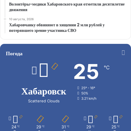
Волонтёры-медики Хабаровского края отметили десятилетие
движения
10 августа, 2026
Хабаровчанку обвиняют в хищении 2 млн рублей у
потерявшего зрение участника СВО
Погода
25
℃
Хабаровск
25º - 16º
50%
3.21 km/h
Scattered Clouds
24
29
31
29
25
℃
℃
℃
℃
℃