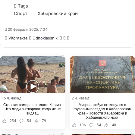
Tags
Спорт
Хабаровский край
20 февраля 2025, 7:34
WhatsApp
Telegram
Share
VKontakte
Odnoklassniki
via
Email
i
15 ч. назад
2 ч. назад
Скрытая камера на пляже Крыма:
Микроавтобус столкнулся с
Что люди вытворяют, когда их не
грузовым поездом в Хабаровском
видят...
крае - Новости Хабаровска и
Хабаровского края
254
54
79
196
54
48
i
i