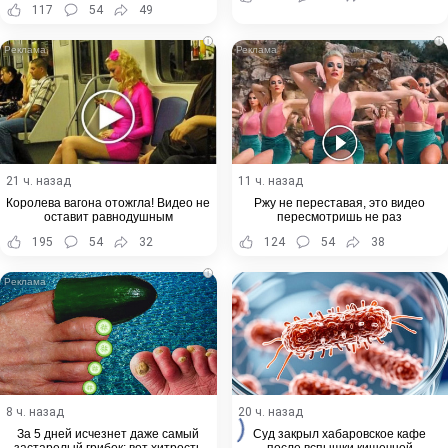
117
54
49
i
i
21 ч. назад
11 ч. назад
Королева вагона отожгла! Видео не
Ржу не переставая, это видео
оставит равнодушным
пересмотришь не раз
195
54
32
124
54
38
i
8 ч. назад
20 ч. назад
За 5 дней исчезнет даже самый
Суд закрыл хабаровское кафе
застарелый грибок: вот хитрость
после вспышки кишечной