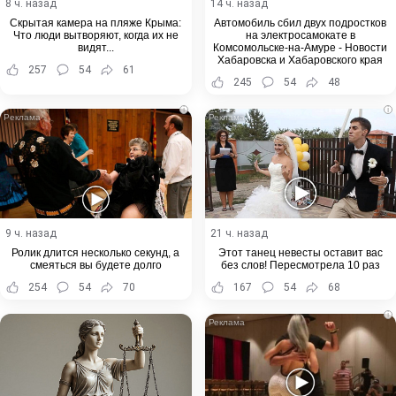
8 ч. назад
14 ч. назад
Скрытая камера на пляже Крыма:
Автомобиль сбил двух подростков
Что люди вытворяют, когда их не
на электросамокате в
видят...
Комсомольске-на-Амуре - Новости
Хабаровска и Хабаровского края
257
54
61
245
54
48
i
i
9 ч. назад
21 ч. назад
Ролик длится несколько секунд, а
Этот танец невесты оставит вас
смеяться вы будете долго
без слов! Пересмотрела 10 раз
254
54
70
167
54
68
i