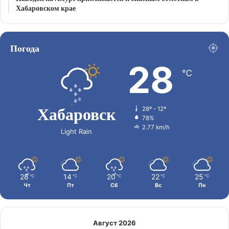
Хабаровском крае
Погода
28
℃
Хабаровск
28º - 12º
78%
2.77 km/h
Light Rain
28
14
20
22
25
℃
℃
℃
℃
℃
Чт
Пт
Сб
Вс
Пн
Август 2026