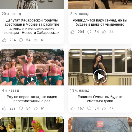
20 ч. назад
21 ч. назад
Депутат Хабаровской гордумы
Ролик длится пару секунд, но вы
арестован в Москве за распитие
будете в шоке от увиденного
алкоголя и неповиновение
204
54
44
полиции - Новости Хабаровска и
Хабаровского края
294
54
61
i
i
4 ч. назад
13 ч. назад
Ржу не переставая, это видео
Ролик из Омска: вы будете
пересмотришь не раз
смеяться долго
289
54
61
167
54
47
i