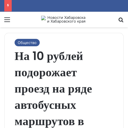
Menu
Se
Общество
На 10 рублей
подорожает
проезд на ряде
автобусных
маршрутов в