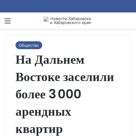
Menu
Se
Общество
На Дальнем
Востоке заселили
более 3 000
арендных
квартир