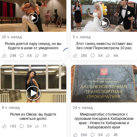
20 ч. назад
5 ч. назад
Ролик длится пару секунд, но вы
Этот танец невесты оставит вас
будете в шоке от увиденного
без слов! Пересмотрела 10 раз
248
54
39
280
54
44
i
8 ч. назад
24 ч. назад
Ролик из Омска: вы будете
Микроавтобус столкнулся с
смеяться долго
грузовым поездом в Хабаровском
крае - Новости Хабаровска и
183
54
71
Хабаровского края
266
54
45