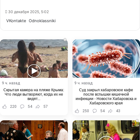
30 декабря 2025, 5:02
WhatsApp
Telegram
Share
VKontakte
Odnoklassniki
via
Email
i
9 ч. назад
9 ч. назад
Скрытая камера на пляже Крыма:
Суд закрыл хабаровское кафе
Что люди вытворяют, когда их не
после вспышки кишечной
видят...
инфекции - Новости Хабаровска и
Хабаровского края
220
54
57
250
54
43
i
i