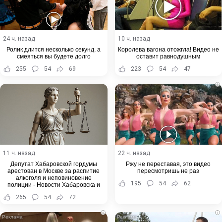
24 ч. назад
10 ч. назад
Ролик длится несколько секунд, а
Королева вагона отожгла! Видео не
смеяться вы будете долго
оставит равнодушным
255
54
69
223
54
47
i
11 ч. назад
22 ч. назад
Депутат Хабаровской гордумы
Ржу не переставая, это видео
арестован в Москве за распитие
пересмотришь не раз
алкоголя и неповиновение
195
54
62
полиции - Новости Хабаровска и
Хабаровского края
265
54
72
i
i