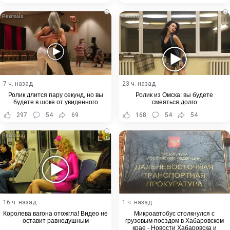
i
i
7 ч. назад
23 ч. назад
Ролик длится пару секунд, но вы
Ролик из Омска: вы будете
будете в шоке от увиденного
смеяться долго
297
54
69
168
54
54
i
16 ч. назад
1 ч. назад
Королева вагона отожгла! Видео не
Микроавтобус столкнулся с
оставит равнодушным
грузовым поездом в Хабаровском
крае - Новости Хабаровска и