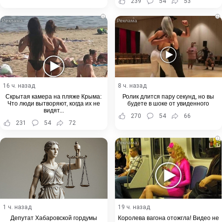
239
54
53
i
i
16 ч. назад
8 ч. назад
Скрытая камера на пляже Крыма:
Ролик длится пару секунд, но вы
Что люди вытворяют, когда их не
будете в шоке от увиденного
видят...
270
54
66
231
54
72
i
1 ч. назад
19 ч. назад
Депутат Хабаровской гордумы
Королева вагона отожгла! Видео не