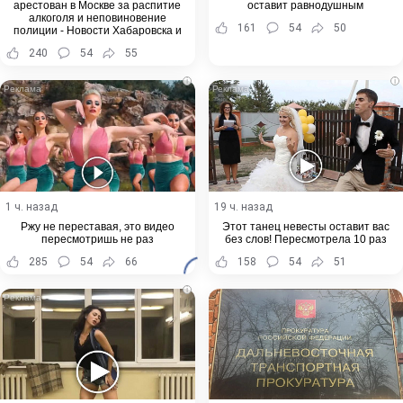
арестован в Москве за распитие
оставит равнодушным
алкоголя и неповиновение
161
54
50
полиции - Новости Хабаровска и
Хабаровского края
240
54
55
i
i
1 ч. назад
19 ч. назад
Ржу не переставая, это видео
Этот танец невесты оставит вас
пересмотришь не раз
без слов! Пересмотрела 10 раз
285
54
66
158
54
51
i