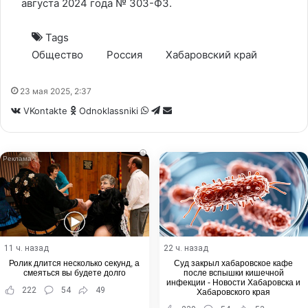
августа 2024 года № 303-ФЗ.
Tags
Общество
Россия
Хабаровский край
23 мая 2025, 2:37
WhatsApp
Telegram
Share
VKontakte
Odnoklassniki
via
Email
i
11 ч. назад
22 ч. назад
Ролик длится несколько секунд, а
Суд закрыл хабаровское кафе
смеяться вы будете долго
после вспышки кишечной
инфекции - Новости Хабаровска и
222
54
49
Хабаровского края