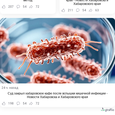
метод
крае - Новости Хабаровска и
Хабаровского края
207
54
72
211
54
63
24 ч. назад
Суд закрыл хабаровское кафе после вспышки кишечной инфекции -
Новости Хабаровска и Хабаровского края
198
54
72