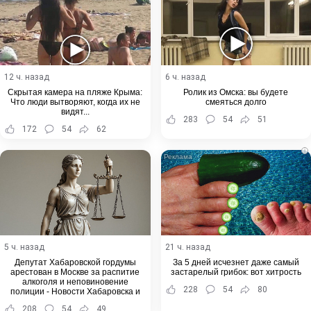
12 ч. назад
6 ч. назад
Скрытая камера на пляже Крыма:
Ролик из Омска: вы будете
Что люди вытворяют, когда их не
смеяться долго
видят...
283
54
51
172
54
62
i
5 ч. назад
21 ч. назад
Депутат Хабаровской гордумы
За 5 дней исчезнет даже самый
арестован в Москве за распитие
застарелый грибок: вот хитрость
алкоголя и неповиновение
228
54
80
полиции - Новости Хабаровска и
Хабаровского края
208
54
49