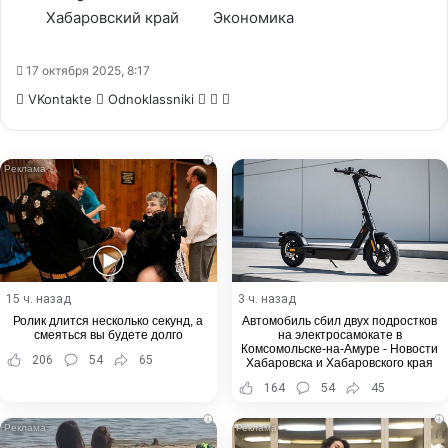
Хабаровский край
Экономика
17 октября 2025, 8:17
WhatsApp
Telegram
Share
VKontakte
Odnoklassniki
via
Email
i
15 ч. назад
3 ч. назад
Ролик длится несколько секунд, а
Автомобиль сбил двух подростков
смеяться вы будете долго
на электросамокате в
Комсомольске-на-Амуре - Новости
206
54
65
Хабаровска и Хабаровского края
164
54
45
i
i