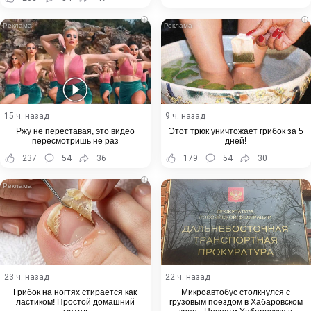
i
i
15 ч. назад
9 ч. назад
Ржу не переставая, это видео
Этот трюк уничтожает грибок за 5
пересмотришь не раз
дней!
237
54
36
179
54
30
i
23 ч. назад
22 ч. назад
Грибок на ногтях стирается как
Микроавтобус столкнулся с
ластиком! Простой домашний
грузовым поездом в Хабаровском