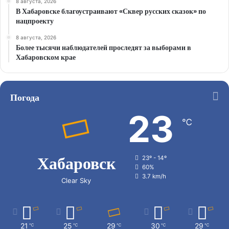
8 августа, 2026
В Хабаровске благоустраивают «Сквер русских сказок» по
нацпроекту
8 августа, 2026
Более тысячи наблюдателей проследят за выборами в
Хабаровском крае
Погода
23
℃
Хабаровск
23º - 14º
60%
3.7 km/h
Clear Sky
21
25
29
30
29
℃
℃
℃
℃
℃