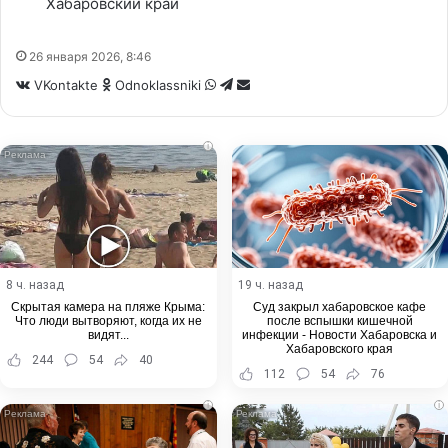
Хабаровский край
26 января 2026, 8:46
WhatsApp
Telegram
Share
VKontakte
Odnoklassniki
via
Email
i
8 ч. назад
19 ч. назад
Скрытая камера на пляже Крыма:
Суд закрыл хабаровское кафе
Что люди вытворяют, когда их не
после вспышки кишечной
видят...
инфекции - Новости Хабаровска и
Хабаровского края
244
54
40
112
54
76
i
i