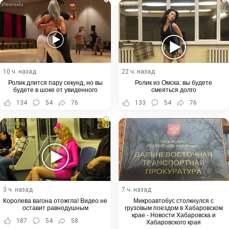
10 ч. назад
22 ч. назад
Ролик длится пару секунд, но вы
Ролик из Омска: вы будете
будете в шоке от увиденного
смеяться долго
134
54
76
133
54
76
i
3 ч. назад
7 ч. назад
Королева вагона отожгла! Видео не
Микроавтобус столкнулся с
оставит равнодушным
грузовым поездом в Хабаровском
крае - Новости Хабаровска и
187
54
58
Хабаровского края