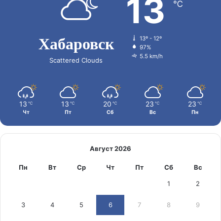
13
℃
Хабаровск
13º - 12º
97%
5.5 km/h
Scattered Clouds
13
13
20
23
23
℃
℃
℃
℃
℃
Чт
Пт
Сб
Вс
Пн
Август 2026
Пн
Вт
Ср
Чт
Пт
Сб
Вс
1
2
3
4
5
6
7
8
9