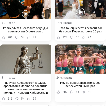
8 ч. назад
19 ч. назад
Ролик длится несколько секунд, а
Этот танец невесты оставит вас
смеяться вы будете долго
без слов! Пересмотрела 10 раз
201
54
71
228
54
74
i
3 ч. назад
24 ч. назад
Депутат Хабаровской гордумы
Ржу не переставая, это видео
арестован в Москве за распитие
пересмотришь не раз
алкоголя и неповиновение
202
54
51
полиции - Новости Хабаровска и
Хабаровского края
219
54
59
i
i