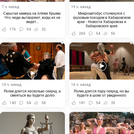
7 ч. назад
19 ч. назад
Скрытая камера на пляже Крыма:
Микроавтобус столкнулся с
Что люди вытворяют, когда их не
грузовым поездом в Хабаровском
видят...
крае - Новости Хабаровска и
Хабаровского края
176
54
32
260
54
56
i
i
10 ч. назад
16 ч. назад
Ролик длится несколько секунд, а
Ролик длится пару секунд, но вы
смеяться вы будете долго
будете в шоке от увиденного
143
54
58
181
54
35
i