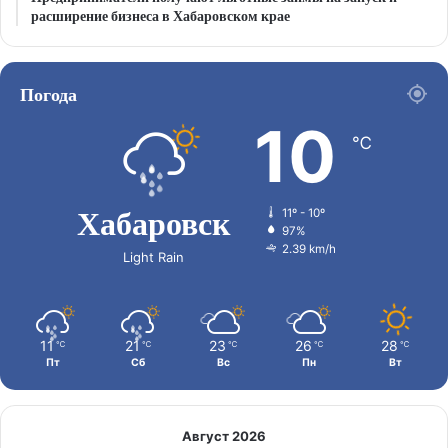
расширение бизнеса в Хабаровском крае
Погода
10
℃
Хабаровск
11º - 10º
97%
2.39 km/h
Light Rain
11
21
23
26
28
℃
℃
℃
℃
℃
Пт
Сб
Вс
Пн
Вт
Август 2026