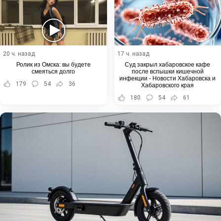
20 ч. назад
17 ч. назад
Ролик из Омска: вы будете
Суд закрыл хабаровское кафе
смеяться долго
после вспышки кишечной
инфекции - Новости Хабаровска и
179
54
36
Хабаровского края
180
54
61