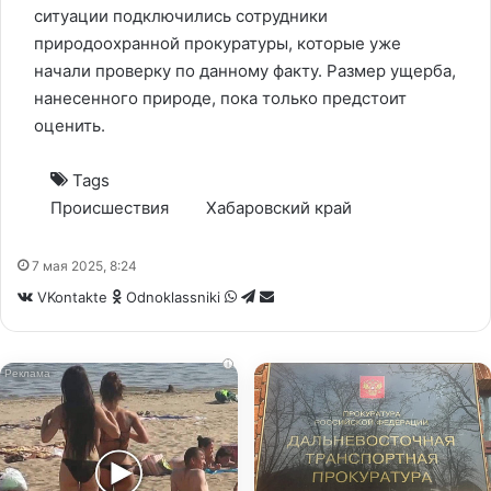
ситуации подключились сотрудники
природоохранной прокуратуры, которые уже
начали проверку по данному факту. Размер ущерба,
нанесенного природе, пока только предстоит
оценить.
Tags
Происшествия
Хабаровский край
7 мая 2025, 8:24
WhatsApp
Telegram
Share
VKontakte
Odnoklassniki
via
Email
i