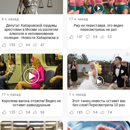
6 ч. назад
17 ч. назад
Депутат Хабаровской гордумы
Ржу не переставая, это видео
арестован в Москве за распитие
пересмотришь не раз
алкоголя и неповиновение
147
54
53
полиции - Новости Хабаровска и
Хабаровского края
155
54
47
i
i
17 ч. назад
1 ч. назад
Королева вагона отожгла! Видео не
Этот танец невесты оставит вас
оставит равнодушным
без слов! Пересмотрела 10 раз
125
54
56
185
54
74
i