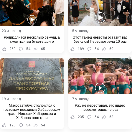
23 ч. назад
15 ч. назад
Ролик длится несколько секунд, а
Этот танец невесты оставит вас
смеяться вы будете долго
без слов! Пересмотрела 10 раз
260
54
65
189
54
60
i
19 ч. назад
17 ч. назад
Микроавтобус столкнулся с
Ржу не переставая, это видео
грузовым поездом в Хабаровском
пересмотришь не раз
крае - Новости Хабаровска и
235
54
68
Хабаровского края
128
54
54