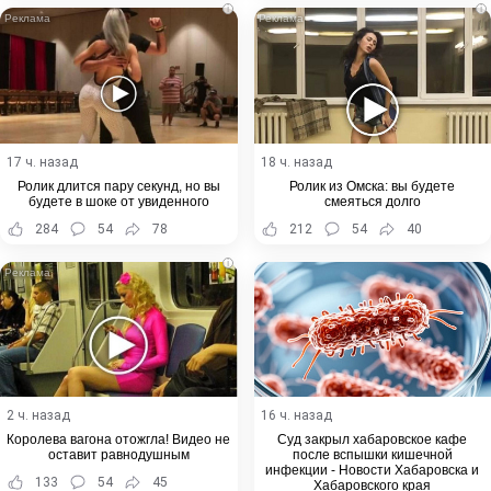
i
i
17 ч. назад
18 ч. назад
Ролик длится пару секунд, но вы
Ролик из Омска: вы будете
будете в шоке от увиденного
смеяться долго
284
54
78
212
54
40
i
2 ч. назад
16 ч. назад
Королева вагона отожгла! Видео не
Суд закрыл хабаровское кафе
оставит равнодушным
после вспышки кишечной
инфекции - Новости Хабаровска и
133
54
45
Хабаровского края