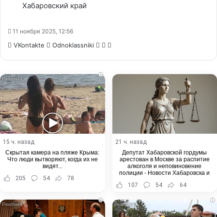
Хабаровский край
11 ноября 2025, 12:56
WhatsApp
Telegram
Share
VKontakte
Odnoklassniki
via
Email
i
15 ч. назад
21 ч. назад
Скрытая камера на пляже Крыма:
Депутат Хабаровской гордумы
Что люди вытворяют, когда их не
арестован в Москве за распитие
видят...
алкоголя и неповиновение
полиции - Новости Хабаровска и
205
54
78
Хабаровского края
107
54
64
i
i