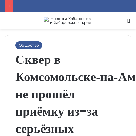
Menu
Se
Общество
Сквер в
Комсомольске‑на‑Ам
не прошёл
приёмку из-за
серьёзных