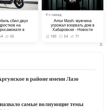
9 ч. назад
биль сбил двух
Amur Mash: мужчина
дростков на
угрожал взорвать дом в
тросамокате в
Хабаровске - Новости
льске-на-Амуре -
Хабаровска и Хабаровского
54
55
185
54
71
и Хабаровска и
края
ровского края
Аргунское в районе имени Лазо
назвало самые волнующие темы