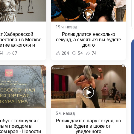
19 ч. назад
ат Хабаровской
Ролик длится несколько
рестован в Москве
секунд, а смеяться вы будете
итие алкоголя и
долго
овение полиции -
54
67
204
54
74
и Хабаровска и
ровского края
i
5 ч. назад
обус столкнулся с
Ролик длится пару секунд, но
вым поездом в
вы будете в шоке от
ом крае - Новости
увиденного