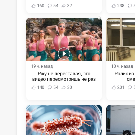
Хабаровс
160
54
37
238
i
19 ч. назад
10 ч. назад
Ржу не переставая, это
Ролик из
видео пересмотришь не раз
сме
140
54
30
201