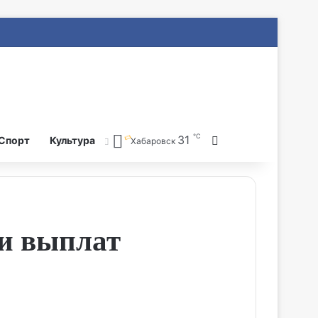
℃
31
Search for
Спорт
Культура
Хабаровск
ии выплат