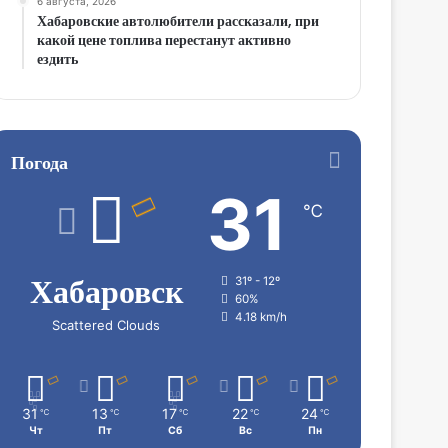
6 августа, 2026
Хабаровские автолюбители рассказали, при
какой цене топлива перестанут активно
ездить
Погода
31
℃
Хабаровск
31º - 12º
60%
4.18 km/h
Scattered Clouds
31
13
17
22
24
℃
℃
℃
℃
℃
Чт
Пт
Сб
Вс
Пн