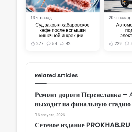
13 ч. назад
20 ч. назад
Суд закрыл хабаровское
Автомо
кафе после вспышки
по
кишечной инфекции -
элек
Новости Хабаровска и
Комсомо
277
54
42
229
Хабаровского края
Новост
Хаба
Related Articles
Ремонт дороги Переяславка – 
выходит на финальную стадию
6 августа, 2026
Сетевое издание PROKHAB.RU 