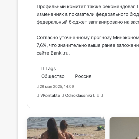
Профильный комитет также рекомендовал Г
изменениях в показатели федерального бюд
федеральный бюджет запланировано на зас
Согласно уточненному прогнозу Минэкономр
7,6%, что значительно выше ранее заложен
сайте Banki.ru.
Tags
Общество
Россия
26 мая 2025, 14:09
WhatsApp
Telegram
Share
VKontakte
Odnoklassniki
via
Email
i