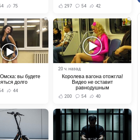
ка и Хабаровского
54
75
297
54
42
края
i
i
20 ч. назад
 Омска: вы будете
Королева вагона отожгла!
яться долго
Видео не оставит
равнодушным
54
44
200
54
40