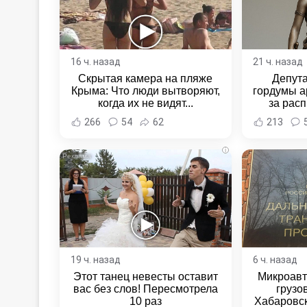
16 ч. назад
21 ч. назад
Скрытая камера на пляже
Депут
Крыма: Что люди вытворяют,
гордумы а
когда их не видят...
за расп
неповин
266
54
62
213
Новост
Хаба
i
19 ч. назад
6 ч. назад
Этот танец невесты оставит
Микроавт
вас без слов! Пересмотрела
грузо
10 раз
Хабаровск