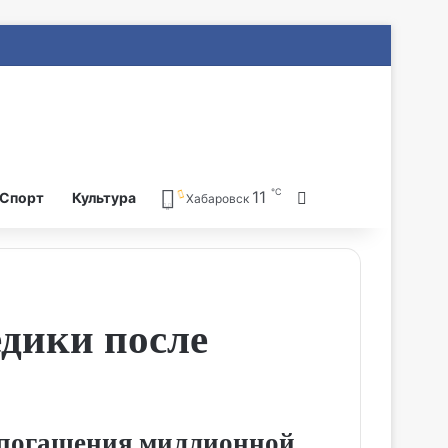
℃
11
Search for
Спорт
Культура
Хабаровск
дики после
 погашения миллионной