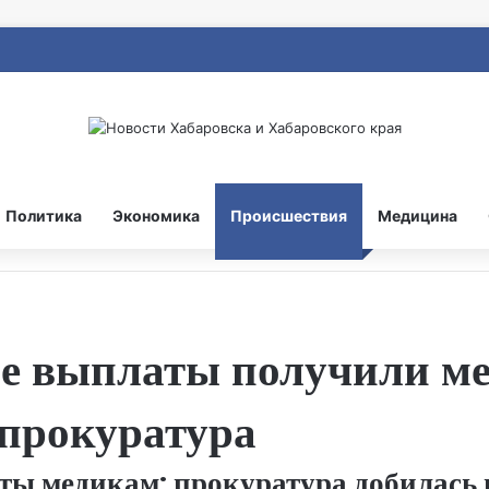
Политика
Экономика
Происшествия
Медицина
 выплаты получили ме
прокуратура
ы медикам: прокуратура добилась