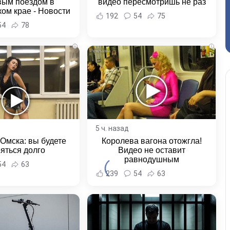
вым поездом в
видео пересмотришь не раз
ом крае - Новости
192
54
75
ка и Хабаровского
54
78
края
i
i
5 ч. назад
 Омска: вы будете
Королева вагона отожгла!
яться долго
Видео не оставит
равнодушным
54
63
239
54
63