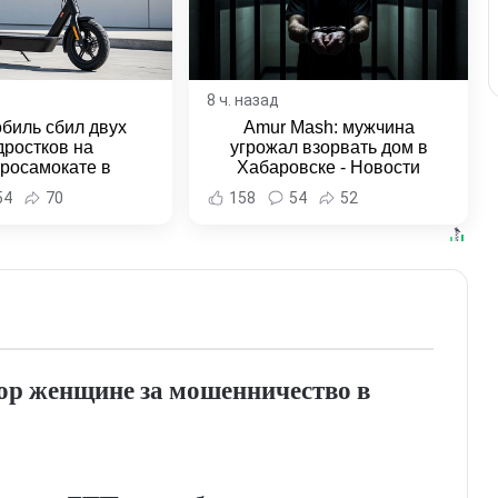
8 ч. назад
биль сбил двух
Amur Mash: мужчина
дростков на
угрожал взорвать дом в
тросамокате в
Хабаровске - Новости
льске-на-Амуре -
Хабаровска и Хабаровского
54
70
158
54
52
и Хабаровска и
края
ровского края
вор женщине за мошенничество в