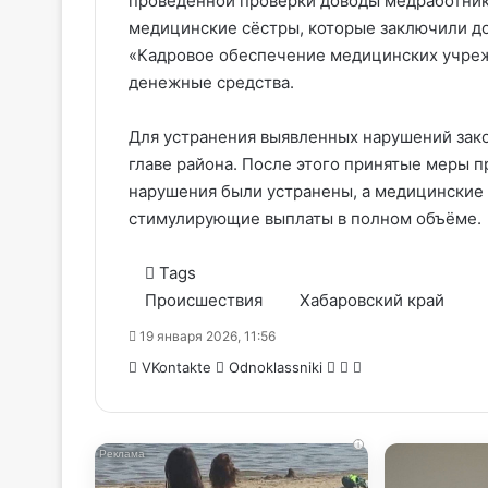
проведённой проверки доводы медработнико
медицинские сёстры, которые заключили д
«Кадровое обеспечение медицинских учреж
денежные средства.
Для устранения выявленных нарушений зак
главе района. После этого принятые меры п
нарушения были устранены, а медицинские
стимулирующие выплаты в полном объёме.
Tags
Происшествия
Хабаровский край
19 января 2026, 11:56
WhatsApp
Telegram
Share
VKontakte
Odnoklassniki
via
Email
i