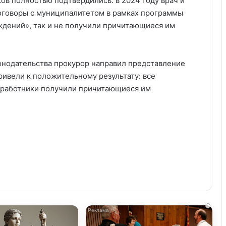
в полностью подтвердились: в 2024 году врач и
оговоры с муниципалитетом в рамках программы
дений», так и не получили причитающиеся им
онодательства прокурор направил представление
ривели к положительному результату: все
 работники получили причитающиеся им
i