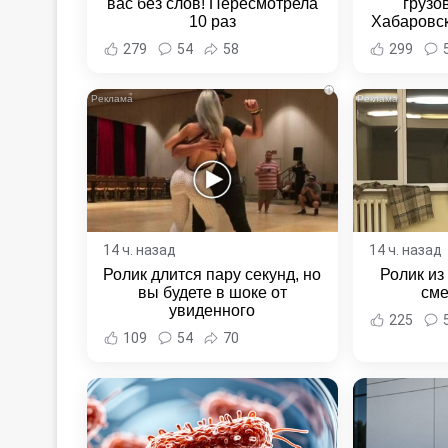
вас без слов! Пересмотрела
грузо
10 раз
Хабаровск
Хабаровс
279
54
58
299
i
14 ч. назад
14 ч. назад
Ролик длится пару секунд, но
Ролик из
вы будете в шоке от
сме
увиденного
225
109
54
70