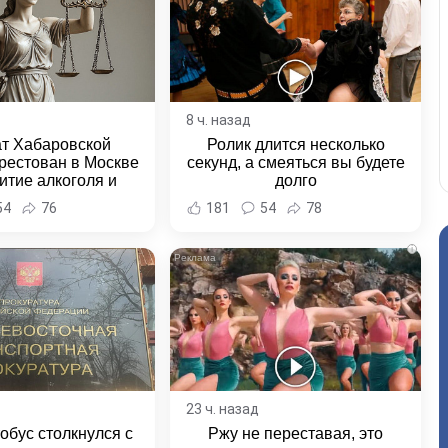
8 ч. назад
ат Хабаровской
Ролик длится несколько
рестован в Москве
секунд, а смеяться вы будете
итие алкоголя и
долго
овение полиции -
54
76
181
54
78
и Хабаровска и
ровского края
i
23 ч. назад
обус столкнулся с
Ржу не переставая, это