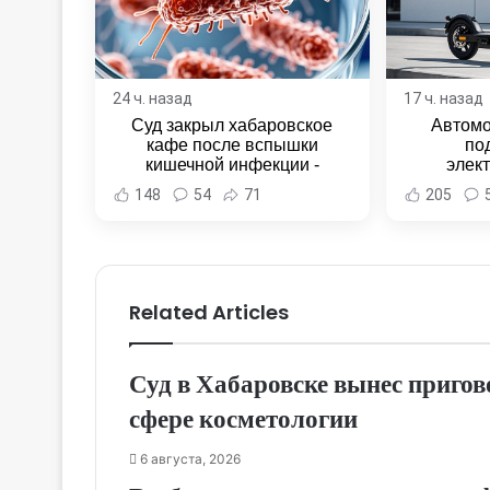
24 ч. назад
17 ч. назад
Суд закрыл хабаровское
Автомо
кафе после вспышки
по
кишечной инфекции -
элек
Новости Хабаровска и
Комсомо
148
54
71
205
Хабаровского края
Новост
Хаба
Related Articles
Суд в Хабаровске вынес приго
сфере косметологии
6 августа, 2026