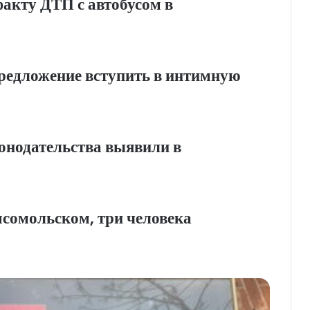
факту ДТП с автобусом в
редложение вступить в интимную
онодательства выявили в
мсомольском, три человека