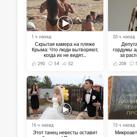
1 ч. назад
20 ч. назад
Скрытая камера на пляже
Депут
Крыма: Что люди вытворяют,
гордумы а
когда их не видят...
за расп
неповин
290
54
52
208
Новост
Хаба
i
16 ч. назад
15 ч. назад
Этот танец невесты оставит
Микроавт