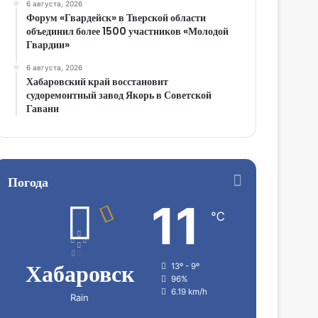
6 августа, 2026
Форум «Гвардейск» в Тверской области
объединил более 1500 участников «Молодой
Гвардии»
6 августа, 2026
Хабаровский край восстановит
судоремонтный завод Якорь в Советской
Гавани
Погода
11
℃
Хабаровск
13º - 9º
96%
6.19 km/h
Rain