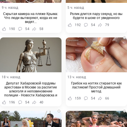
9 ч. назад
5 ч. назад
Скрытая камера на пляже Крыма:
Ролик длится пару секунд, но вы
Что люди вытворяют, когда их не
будете в шоке от увиденного
видят...
192
54
79
190
54
58
i
18 ч. назад
13 ч. назад
Депутат Хабаровской гордумы
Грибок на ногтях стирается как
арестован в Москве за распитие
ластиком! Простой домашний
алкоголя и неповиновение
метод
полиции - Новости Хабаровска и
159
54
66
Хабаровского края
196
54
40
i
i