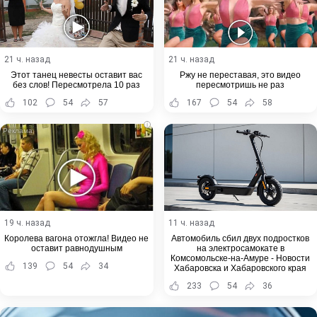
21 ч. назад
21 ч. назад
Этот танец невесты оставит вас
Ржу не переставая, это видео
без слов! Пересмотрела 10 раз
пересмотришь не раз
102
54
57
167
54
58
i
19 ч. назад
11 ч. назад
Королева вагона отожгла! Видео не
Автомобиль сбил двух подростков
оставит равнодушным
на электросамокате в
Комсомольске-на-Амуре - Новости
139
54
34
Хабаровска и Хабаровского края
233
54
36