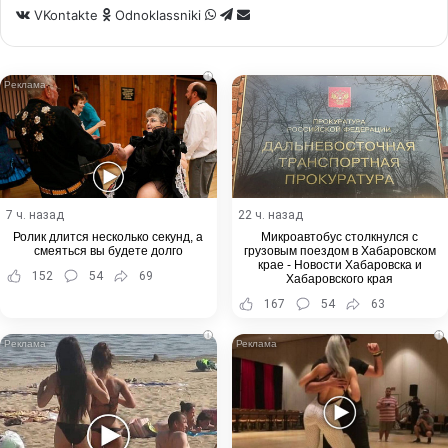
WhatsApp
Telegram
Share
VKontakte
Odnoklassniki
via
Email
i
7 ч. назад
22 ч. назад
Ролик длится несколько секунд, а
Микроавтобус столкнулся с
смеяться вы будете долго
грузовым поездом в Хабаровском
крае - Новости Хабаровска и
152
54
69
Хабаровского края
167
54
63
i
i