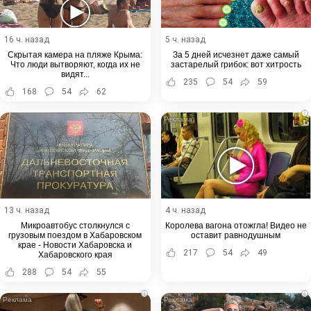
16 ч. назад
5 ч. назад
Скрытая камера на пляже Крыма:
За 5 дней исчезнет даже самый
Что люди вытворяют, когда их не
застарелый грибок: вот хитрость
видят...
235
54
59
168
54
62
i
13 ч. назад
4 ч. назад
Микроавтобус столкнулся с
Королева вагона отожгла! Видео не
грузовым поездом в Хабаровском
оставит равнодушным
крае - Новости Хабаровска и
217
54
49
Хабаровского края
288
54
55
i
i