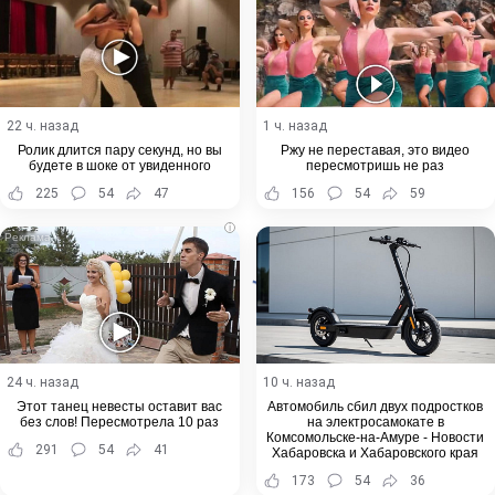
22 ч. назад
1 ч. назад
Ролик длится пару секунд, но вы
Ржу не переставая, это видео
будете в шоке от увиденного
пересмотришь не раз
225
54
47
156
54
59
i
24 ч. назад
10 ч. назад
Этот танец невесты оставит вас
Автомобиль сбил двух подростков
без слов! Пересмотрела 10 раз
на электросамокате в
Комсомольске-на-Амуре - Новости
291
54
41
Хабаровска и Хабаровского края
173
54
36