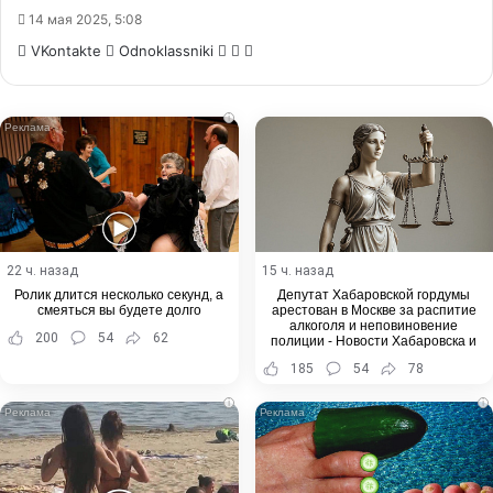
14 мая 2025, 5:08
WhatsApp
Telegram
Share
VKontakte
Odnoklassniki
via
Email
i
22 ч. назад
15 ч. назад
Ролик длится несколько секунд, а
Депутат Хабаровской гордумы
смеяться вы будете долго
арестован в Москве за распитие
алкоголя и неповиновение
200
54
62
полиции - Новости Хабаровска и
Хабаровского края
185
54
78
i
i