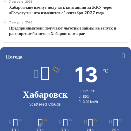
7 августа, 2026
Хабаровчане начнут получать квитанции за ЖКУ через
«Госуслуги»: что изменится с 1 сентября 2027 года
7 августа, 2026
Предприниматели получают льготные займы на запуск и
расширение бизнеса в Хабаровском крае
Погода
13
℃
Хабаровск
13º - 11º
85%
3.01 km/h
Scattered Clouds
13
20
23
24
26
℃
℃
℃
℃
℃