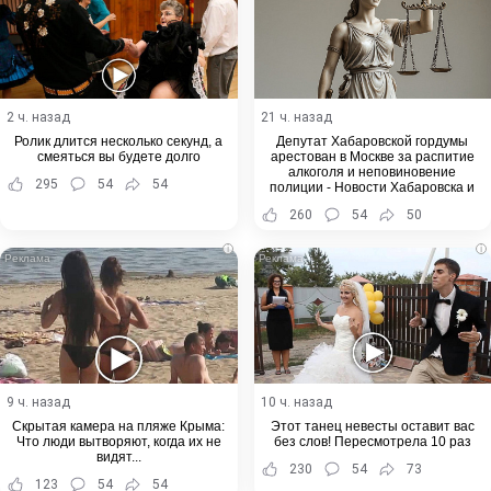
2 ч. назад
21 ч. назад
Ролик длится несколько секунд, а
Депутат Хабаровской гордумы
смеяться вы будете долго
арестован в Москве за распитие
алкоголя и неповиновение
295
54
54
полиции - Новости Хабаровска и
Хабаровского края
260
54
50
i
i
9 ч. назад
10 ч. назад
Скрытая камера на пляже Крыма:
Этот танец невесты оставит вас
Что люди вытворяют, когда их не
без слов! Пересмотрела 10 раз
видят...
230
54
73
123
54
54