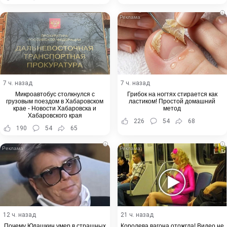
i
7 ч. назад
7 ч. назад
Микроавтобус столкнулся с
Грибок на ногтях стирается как
грузовым поездом в Хабаровском
ластиком! Простой домашний
крае - Новости Хабаровска и
метод
Хабаровского края
226
54
68
190
54
65
i
i
12 ч. назад
21 ч. назад
Почему Юдашкин умер в страшных
Королева вагона отожгла! Видео не