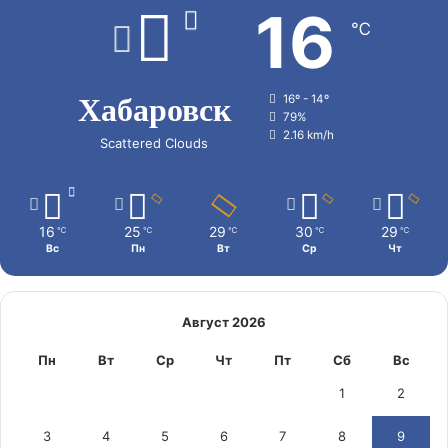
16
℃
Хабаровск
16º - 14º
79%
2.16 km/h
Scattered Clouds
16
25
29
30
29
℃
℃
℃
℃
℃
Вс
Пн
Вт
Ср
Чт
Август 2026
Пн
Вт
Ср
Чт
Пт
Сб
Вс
1
2
3
4
5
6
7
8
9