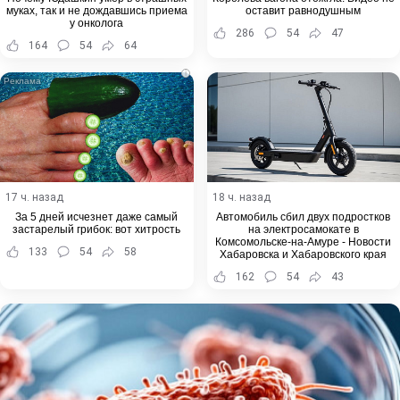
муках, так и не дождавшись приема
оставит равнодушным
у онколога
286
54
47
164
54
64
i
17 ч. назад
18 ч. назад
За 5 дней исчезнет даже самый
Автомобиль сбил двух подростков
застарелый грибок: вот хитрость
на электросамокате в
Комсомольске-на-Амуре - Новости
133
54
58
Хабаровска и Хабаровского края
162
54
43