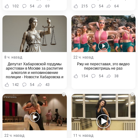
102
54
69
215
54
64
i
8 ч. назад
22 ч. назад
Депутат Хабаровской гордумы
Ржу не переставая, это видео
арестован в Москве за распитие
пересмотришь не раз
алкоголя и неповиновение
154
54
38
полиции - Новости Хабаровска и
Хабаровского края
142
54
43
i
i
22 ч. назад
11 ч. назад