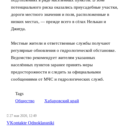
подтоплениях в ряде населённых пунктов. В зоне
потенциального риска оказались приусадебные участки,
дороги местного значения и поля, расположенные в
низких местах, — прежде всего в сёлах Нелькан и
Джигда.
Местные жители и ответственные службы получают
регулярные обновления о гидрологической обстановке.
Ведомство рекомендует жителям указанных
населённых пунктов заранее принять меры
предосторожности и следить за официальными
сообщениями от МЧС и гидрологических служб.
Tags
Общество
Хабаровский край
27 мая 2026, 12:49
WhatsApp
Telegram
Share
VKontakte
Odnoklassniki
via