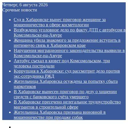
Четверг, 6 августа 2026
Срочные новости
Суд в Хабаровске вынес приговор женщине за
мошенничество в сфере косметологии
Возбуждено уголовное дело по факту ДТП с автобусом в
Комсомольске‑на‑Амуре
Женщина убила знакомого за предложение вступить в
интимную связь в Хабаровском крае
Нарушения миграционного законодательства выявили в
Комсомольске‑на‑Амуре
Автобус съехал в кювет под Комсомольском, три
человека пострадали
Коррупция в Хабаровске: суд рассмотрит дело против
экс‑сотрудника РЖД
Жительница Хабаровска осуждена за попытку сбыта
наркотиков
В Хабаровске вынесен приговор по делу о хищении
средств с банковского счёта умершего
В Хабаровске пресечено нелегальное трудоустройство
мигрантов в строительной сфере
Жительница Хабаровска признана виновной в
мошенничестве при продаже собак
Menu