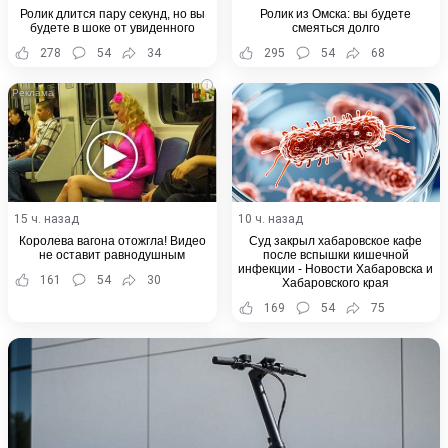
Ролик длится пару секунд, но вы
Ролик из Омска: вы будете
будете в шоке от увиденного
смеяться долго
278
54
34
295
54
68
i
15 ч. назад
10 ч. назад
Королева вагона отожгла! Видео
Суд закрыл хабаровское кафе
не оставит равнодушным
после вспышки кишечной
инфекции - Новости Хабаровска и
161
54
30
Хабаровского края
169
54
75