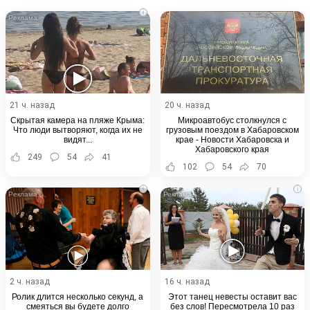
Email
i
21 ч. назад
20 ч. назад
Скрытая камера на пляже Крыма:
Микроавтобус столкнулся с
Что люди вытворяют, когда их не
грузовым поездом в Хабаровском
видят...
крае - Новости Хабаровска и
Хабаровского края
249
54
41
102
54
70
i
i
2 ч. назад
16 ч. назад
Ролик длится несколько секунд, а
Этот танец невесты оставит вас
смеяться вы будете долго
без слов! Пересмотрела 10 раз