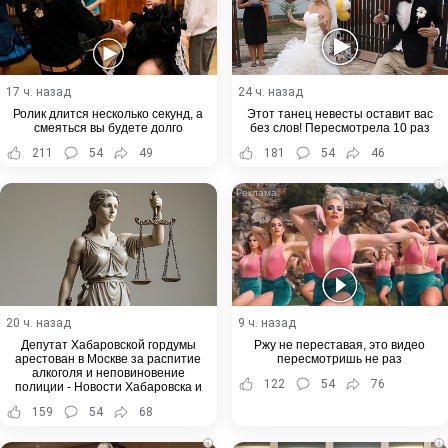
17 ч. назад
24 ч. назад
Ролик длится несколько секунд, а
Этот танец невесты оставит вас
смеяться вы будете долго
без слов! Пересмотрела 10 раз
211
54
49
181
54
46
i
20 ч. назад
9 ч. назад
Депутат Хабаровской гордумы
Ржу не переставая, это видео
арестован в Москве за распитие
пересмотришь не раз
алкоголя и неповиновение
122
54
76
полиции - Новости Хабаровска и
Хабаровского края
159
54
68
i
i