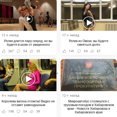
12 ч. назад
17 ч. назад
Ролик длится пару секунд, но вы
Ролик из Омска: вы будете
будете в шоке от увиденного
смеяться долго
267
54
33
141
54
67
i
4 ч. назад
12 ч. назад
Королева вагона отожгла! Видео не
Микроавтобус столкнулся с
оставит равнодушным
грузовым поездом в Хабаровском
крае - Новости Хабаровска и
198
54
39
Хабаровского края