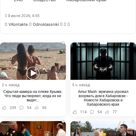
9 июля 2026, 4:55
WhatsApp
Telegram
Share
VKontakte
Odnoklassniki
via
Email
i
2 ч. назад
5 ч. назад
Скрытая камера на пляже Крыма:
Amur Mash: мужчина угрожал
Что люди вытворяют, когда их не
взорвать дом в Хабаровске -
видят...
Новости Хабаровска и
Хабаровского края
239
54
50
114
54
77
i
i