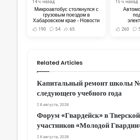
14 ч. назад
15 ч. назад
Микроавтобус столкнулся с
Автомо
грузовым поездом в
по
Хабаровском крае - Новости
элек
Хабаровска и Хабаровского
Комсомо
190
54
65
260
края
Новост
Хаба
Related Articles
Капитальный ремонт школы № 1
следующего учебного года
6 августа, 2026
Форум «Гвардейск» в Тверской
участников «Молодой Гвардии
6 августа, 2026