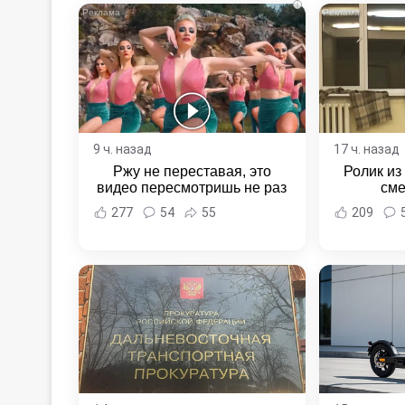
i
9 ч. назад
17 ч. назад
Ржу не переставая, это
Ролик из
видео пересмотришь не раз
сме
277
54
55
209