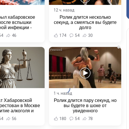
12 ч. назад
рыл хабаровское
Ролик длится несколько
после вспышки
секунд, а смеяться вы будете
ной инфекции -
долго
и Хабаровска и
54
46
174
54
30
ровского края
i
1 ч. назад
ат Хабаровской
Ролик длится пару секунд, но
рестован в Москве
вы будете в шоке от
итие алкоголя и
увиденного
овение полиции -
54
56
180
54
78
и Хабаровска и
ровского края