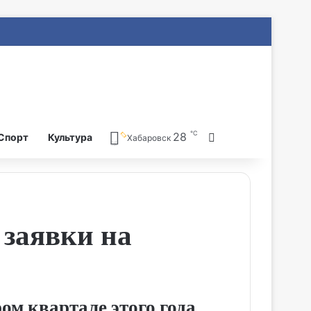
℃
28
Search for
Спорт
Культура
Хабаровск
 заявки на
ом квартале этого года.