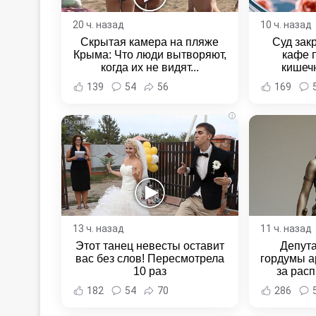
20 ч. назад
10 ч. назад
Скрытая камера на пляже
Суд зак
Крыма: Что люди вытворяют,
кафе 
когда их не видят...
кишеч
Новост
139
54
56
169
Хаба
i
13 ч. назад
11 ч. назад
Этот танец невесты оставит
Депут
вас без слов! Пересмотрела
гордумы а
10 раз
за расп
неповин
182
54
70
286
Новост
Хаба