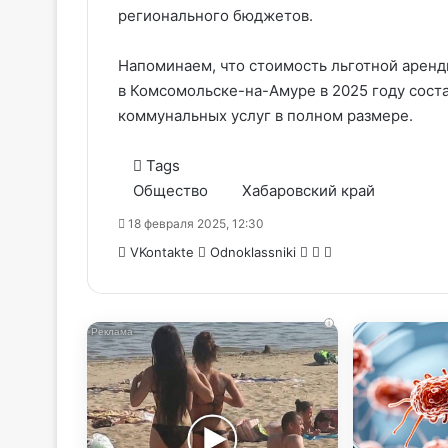
регионального бюджетов.
Напоминаем, что стоимость льготной аренд
в Комсомольске-на-Амуре в 2025 году соста
коммунальных услуг в полном размере.
Tags
Общество
Хабаровский край
18 февраля 2025, 12:30
WhatsApp
Telegram
Share
VKontakte
Odnoklassniki
via
Email
i