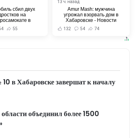
13 ч. назад
биль сбил двух
Amur Mash: мужчина
дростков на
угрожал взорвать дом в
тросамокате в
Хабаровске - Новости
льске-на-Амуре -
Хабаровска и Хабаровского
54
55
132
54
74
и Хабаровска и
края
ровского края
0 в Хабаровске завершат к началу
 области объединил более 1500
»