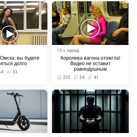
i
i
13 ч. назад
 Омска: вы будете
Королева вагона отожгла!
яться долго
Видео не оставит
равнодушным
54
33
255
54
41