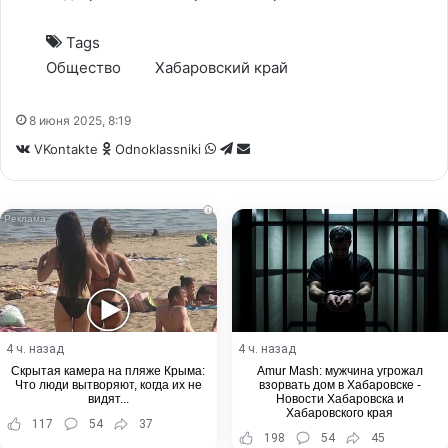
Tags
Общество
Хабаровский край
8 июня 2025, 8:19
WhatsApp
Telegram
Share
VKontakte
Odnoklassniki
via
Email
i
4 ч. назад
4 ч. назад
Скрытая камера на пляже Крыма:
Amur Mash: мужчина угрожал
Что люди вытворяют, когда их не
взорвать дом в Хабаровске -
видят...
Новости Хабаровска и
Хабаровского края
117
54
37
198
54
45