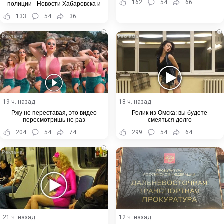
162
54
66
полиции - Новости Хабаровска и
Хабаровского края
133
54
36
i
i
19 ч. назад
18 ч. назад
Ржу не переставая, это видео
Ролик из Омска: вы будете
пересмотришь не раз
смеяться долго
204
54
74
299
54
64
i
21 ч. назад
12 ч. назад