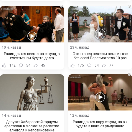
i
i
10 ч. назад
23 ч. назад
Ролик длится несколько секунд, а
Этот танец невесты оставит вас
смеяться вы будете долго
без слов! Пересмотрела 10 раз
142
54
45
175
54
77
i
14 ч. назад
12 ч. назад
Депутат Хабаровской гордумы
Ролик длится пару секунд, но вы
арестован в Москве за распитие
будете в шоке от увиденного
алкоголя и неповиновение