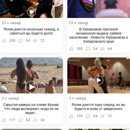
23 ч. назад
23 ч. назад
Ролик длится несколько секунд, а
В Хабаровске пресекли
смеяться вы будете долго
незаконную выдачу займов
населению - Новости Хабаровска и
209
54
72
Хабаровского края
300
54
64
i
i
3 ч. назад
3 ч. назад
Скрытая камера на пляже Крыма:
Ролик длится пару секунд, но вы
Что люди вытворяют, когда их не
будете в шоке от увиденного
видят...
199
54
73
117
54
34
i