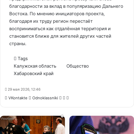
благодарности за вклад в популяризацию Дальнего
Востока. По мнению инициаторов проекта,
благодаря их труду регион перестаёт
восприниматься как отдалённая территория и
становится ближе для жителей других частей
страны.
Tags
Калужская область
Общество
Хабаровский край
29 мая 2026, 12:46
WhatsApp
Telegram
Share
VKontakte
Odnoklassniki
via
Email
i