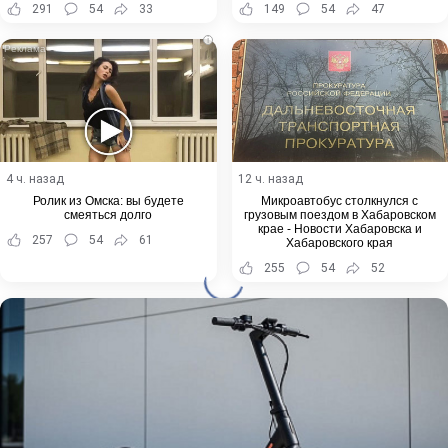
291
54
33
149
54
47
i
4 ч. назад
12 ч. назад
Ролик из Омска: вы будете
Микроавтобус столкнулся с
смеяться долго
грузовым поездом в Хабаровском
крае - Новости Хабаровска и
257
54
61
Хабаровского края
255
54
52