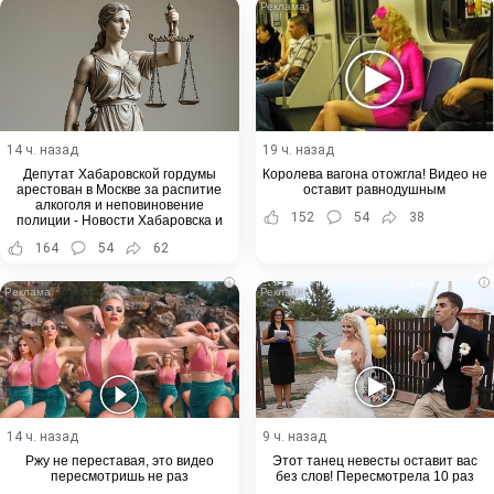
14 ч. назад
19 ч. назад
Депутат Хабаровской гордумы
Королева вагона отожгла! Видео не
арестован в Москве за распитие
оставит равнодушным
алкоголя и неповиновение
152
54
38
полиции - Новости Хабаровска и
Хабаровского края
164
54
62
i
i
14 ч. назад
9 ч. назад
Ржу не переставая, это видео
Этот танец невесты оставит вас
пересмотришь не раз
без слов! Пересмотрела 10 раз