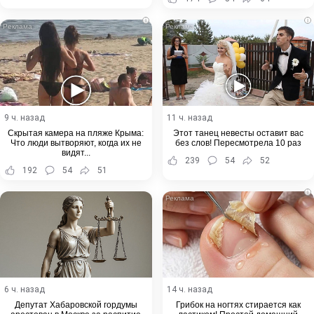
i
i
9 ч. назад
11 ч. назад
Скрытая камера на пляже Крыма:
Этот танец невесты оставит вас
Что люди вытворяют, когда их не
без слов! Пересмотрела 10 раз
видят...
239
54
52
192
54
51
i
6 ч. назад
14 ч. назад
Депутат Хабаровской гордумы
Грибок на ногтях стирается как