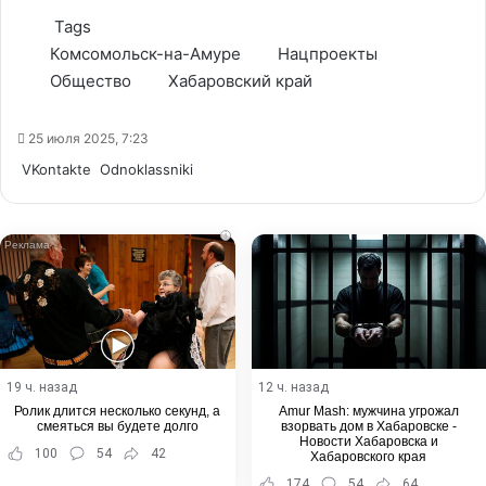
Tags
Комсомольск-на-Амуре
Нацпроекты
Общество
Хабаровский край
25 июля 2025, 7:23
WhatsApp
Telegram
Share
VKontakte
Odnoklassniki
via
Email
i
19 ч. назад
12 ч. назад
Ролик длится несколько секунд, а
Amur Mash: мужчина угрожал
смеяться вы будете долго
взорвать дом в Хабаровске -
Новости Хабаровска и
100
54
42
Хабаровского края
174
54
64