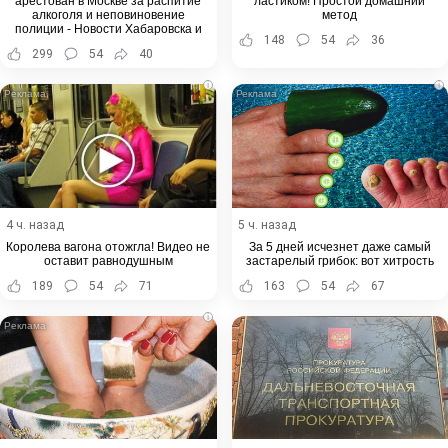
арестован в Москве за распитие
ластиком! Простой домашний
алкоголя и неповиновение
метод
полиции - Новости Хабаровска и
148
54
36
Хабаровского края
299
54
40
i
i
4 ч. назад
5 ч. назад
Королева вагона отожгла! Видео не
За 5 дней исчезнет даже самый
оставит равнодушным
застарелый грибок: вот хитрость
189
54
71
163
54
67
i