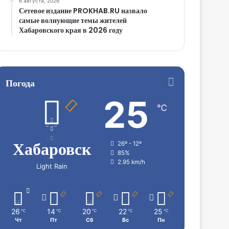
6 августа, 2026
Сетевое издание PROKHAB.RU назвало
самые волнующие темы жителей
Хабаровского края в 2026 году
Погода
25
℃
Хабаровск
26º - 12º
85%
2.95 km/h
Light Rain
26
14
20
22
25
℃
℃
℃
℃
℃
Чт
Пт
Сб
Вс
Пн