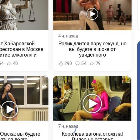
4 ч. назад
ат Хабаровской
Ролик длится пару секунд, но
рестован в Москве
вы будете в шоке от
итие алкоголя и
увиденного
овение полиции -
54
40
290
54
79
и Хабаровска и
ровского края
i
i
7 ч. назад
 Омска: вы будете
Королева вагона отожгла!
яться долго
Видео не оставит