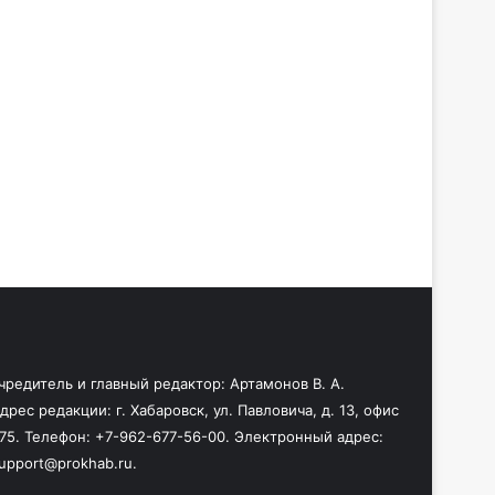
чредитель и главный редактор: Артамонов В. А.
дрес редакции: г. Хабаровск, ул. Павловича, д. 13, офис
75. Телефон: +7-962-677-56-00. Электронный адрес:
upport@prokhab.ru.