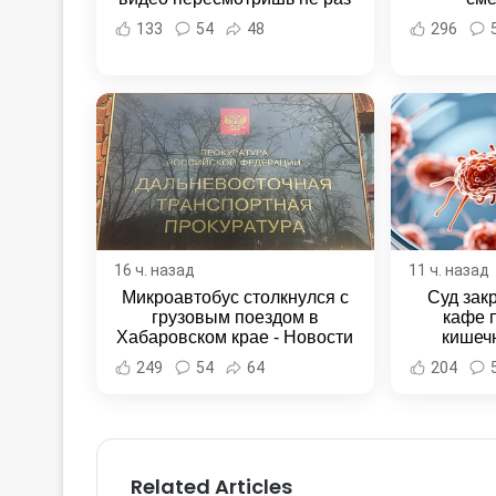
133
54
48
296
16 ч. назад
11 ч. назад
Микроавтобус столкнулся с
Суд зак
грузовым поездом в
кафе 
Хабаровском крае - Новости
кишеч
Хабаровска и Хабаровского
Новост
249
54
64
204
края
Хаба
Related Articles