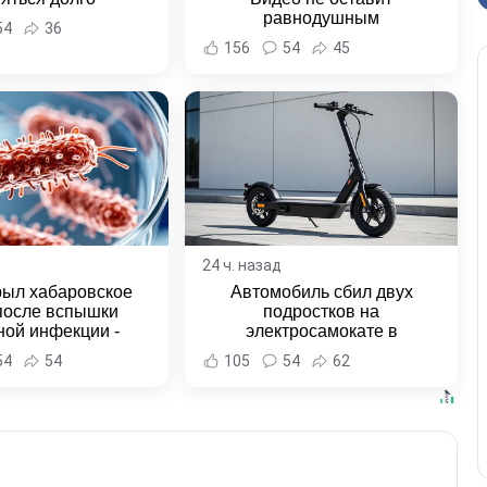
равнодушным
54
36
156
54
45
24 ч. назад
рыл хабаровское
Автомобиль сбил двух
после вспышки
подростков на
ной инфекции -
электросамокате в
и Хабаровска и
Комсомольске-на-Амуре -
54
54
105
54
62
ровского края
Новости Хабаровска и
Хабаровского края