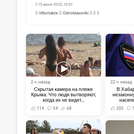
15 июня 2025, 10:51
WhatsApp
Telegram
Share
VKontakte
Odnoklassniki
via
Email
i
2 ч. назад
22 ч. назад
Скрытая камера на пляже
В Хаба
Крыма: Что люди вытворяют,
незаконн
когда их не видят...
насел
Хабаровс
114
54
68
205
i