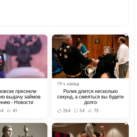
i
19 ч. назад
ровске пресекли
Ролик длится несколько
ую выдачу займов
секунд, а смеяться вы будете
ению - Новости
долго
ка и Хабаровского
54
41
264
54
73
края
i