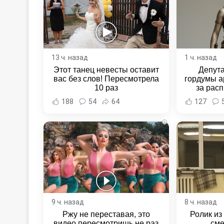
13 ч. назад
1 ч. назад
Этот танец невесты оставит
Депут
вас без слов! Пересмотрела
гордумы а
10 раз
за расп
неповин
188
54
64
127
Новост
Хаба
i
9 ч. назад
8 ч. назад
Ржу не переставая, это
Ролик из
видео пересмотришь не раз
сме