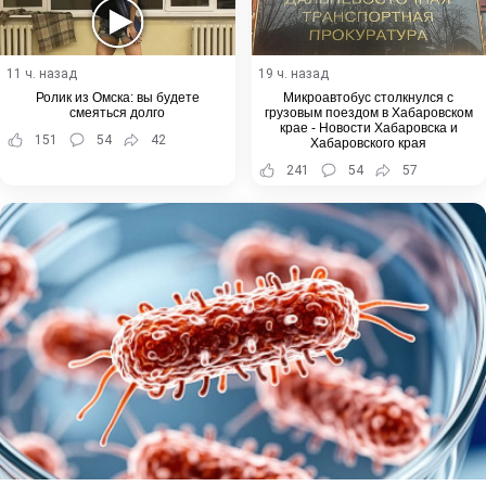
11 ч. назад
19 ч. назад
Ролик из Омска: вы будете
Микроавтобус столкнулся с
смеяться долго
грузовым поездом в Хабаровском
крае - Новости Хабаровска и
151
54
42
Хабаровского края
241
54
57