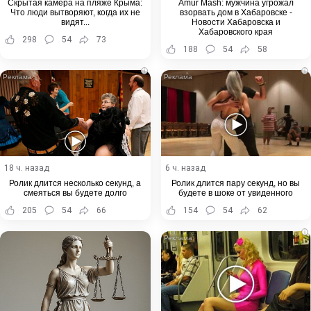
Скрытая камера на пляже Крыма:
Amur Mash: мужчина угрожал
Что люди вытворяют, когда их не
взорвать дом в Хабаровске -
видят...
Новости Хабаровска и
Хабаровского края
298
54
73
188
54
58
i
i
18 ч. назад
6 ч. назад
Ролик длится несколько секунд, а
Ролик длится пару секунд, но вы
смеяться вы будете долго
будете в шоке от увиденного
205
54
66
154
54
62
i