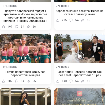
11 ч. назад
2 ч. назад
Депутат Хабаровской гордумы
Королева вагона отожгла! Видео не
арестован в Москве за распитие
оставит равнодушным
алкоголя и неповиновение
295
54
35
полиции - Новости Хабаровска и
Хабаровского края
197
54
56
i
i
10 ч. назад
2 ч. назад
Ржу не переставая, это видео
Этот танец невесты оставит вас
пересмотришь не раз
без слов! Пересмотрела 10 раз
282
54
65
143
54
53
i