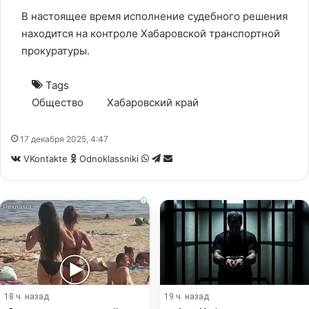
В настоящее время исполнение судебного решения
находится на контроле Хабаровской транспортной
прокуратуры.
Tags
Общество
Хабаровский край
17 декабря 2025, 4:47
WhatsApp
Telegram
Share
VKontakte
Odnoklassniki
via
Email
i
18 ч. назад
19 ч. назад