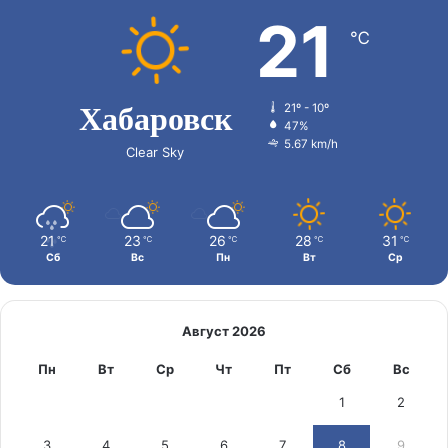
21
℃
Хабаровск
21º - 10º
47%
5.67 km/h
Clear Sky
21
23
26
28
31
℃
℃
℃
℃
℃
Сб
Вс
Пн
Вт
Ср
Август 2026
Пн
Вт
Ср
Чт
Пт
Сб
Вс
1
2
3
4
5
6
7
8
9