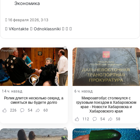
Экономика
16 февраля 2026, 3:13
WhatsApp
Telegram
Share
VKontakte
Odnoklassniki
via
Email
i
14 ч. назад
6 ч. назад
Ролик длится несколько секунд, а
Микроавтобус столкнулся с
смеяться вы будете долго
грузовым поездом в Хабаровском
крае - Новости Хабаровска и
226
54
60
Хабаровского края
112
54
58
i
i