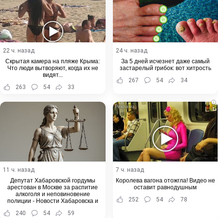
22 ч. назад
24 ч. назад
Скрытая камера на пляже Крыма:
За 5 дней исчезнет даже самый
Что люди вытворяют, когда их не
застарелый грибок: вот хитрость
видят...
267
54
34
263
54
33
i
11 ч. назад
7 ч. назад
Депутат Хабаровской гордумы
Королева вагона отожгла! Видео не
арестован в Москве за распитие
оставит равнодушным
алкоголя и неповиновение
252
54
78
полиции - Новости Хабаровска и
Хабаровского края
240
54
59