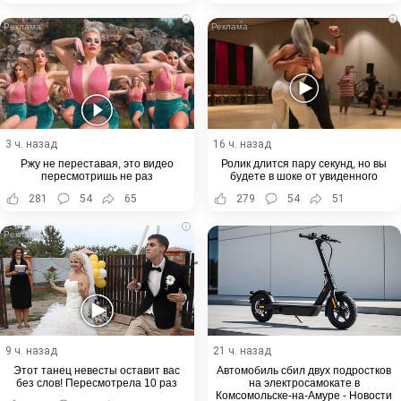
i
i
3 ч. назад
16 ч. назад
Ржу не переставая, это видео
Ролик длится пару секунд, но вы
пересмотришь не раз
будете в шоке от увиденного
281
54
65
279
54
51
i
9 ч. назад
21 ч. назад
Этот танец невесты оставит вас
Автомобиль сбил двух подростков
без слов! Пересмотрела 10 раз
на электросамокате в
Комсомольске-на-Амуре - Новости