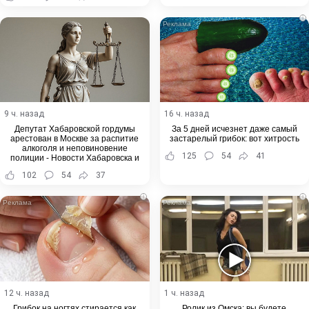
i
9 ч. назад
16 ч. назад
Депутат Хабаровской гордумы
За 5 дней исчезнет даже самый
арестован в Москве за распитие
застарелый грибок: вот хитрость
алкоголя и неповиновение
125
54
41
полиции - Новости Хабаровска и
Хабаровского края
102
54
37
i
i
12 ч. назад
1 ч. назад
Грибок на ногтях стирается как
Ролик из Омска: вы будете