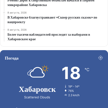
Ремонт дорог к спортивным объектам начался в Первом
микрорайоне Хабаровска
8 августа, 2026
В Хабаровске благоустраивают «Сквер русских сказок» по
нацпроекту
8 августа, 2026
Более тысячи наблюдателей проследят за выборами в
Хабаровском крае
Погода
18
℃
Хабаровск
19º - 14º
76%
2.3 km/h
Scattered Clouds