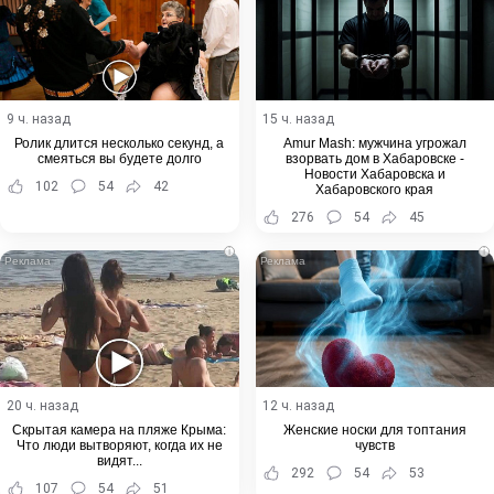
9 ч. назад
15 ч. назад
Ролик длится несколько секунд, а
Amur Mash: мужчина угрожал
смеяться вы будете долго
взорвать дом в Хабаровске -
Новости Хабаровска и
102
54
42
Хабаровского края
276
54
45
i
i
20 ч. назад
12 ч. назад
Скрытая камера на пляже Крыма:
Женские носки для топтания
Что люди вытворяют, когда их не
чувств
видят...
292
54
53
107
54
51