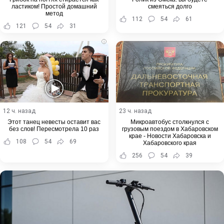
ластиком! Простой домашний
смеяться долго
метод
112
54
61
121
54
31
i
12 ч. назад
23 ч. назад
Этот танец невесты оставит вас
Микроавтобус столкнулся с
без слов! Пересмотрела 10 раз
грузовым поездом в Хабаровском
крае - Новости Хабаровска и
108
54
69
Хабаровского края
256
54
39