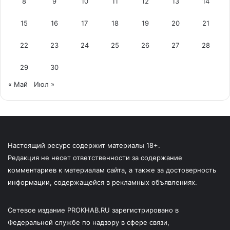
8
9
10
11
12
13
14
15
16
17
18
19
20
21
22
23
24
25
26
27
28
29
30
« Май
Июл »
Настоящий ресурс содержит материалы 18+.
Редакция не несет ответственности за содержание
комментариев к материалам сайта, а также за достоверность
информации, содержащейся в рекламных объявлениях.
Сетевое издание PROKHAB.RU зарегистрировано в
Федеральной службе по надзору в сфере связи,