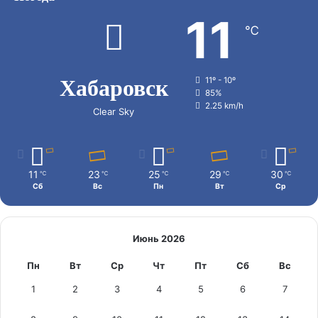
11
℃
Хабаровск
11º - 10º
85%
2.25 km/h
Clear Sky
11
23
25
29
30
℃
℃
℃
℃
℃
Сб
Вс
Пн
Вт
Ср
Июнь 2026
Пн
Вт
Ср
Чт
Пт
Сб
Вс
1
2
3
4
5
6
7