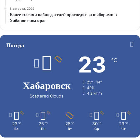
8 августа, 2026
Более тысячи наблюдателей проследят за выборами в
Хабаровском крае
Погода
23
℃
Хабаровск
23º - 14º
49%
4.2 km/h
Scattered Clouds
23
25
28
30
29
℃
℃
℃
℃
℃
Вс
Пн
Вт
Ср
Чт