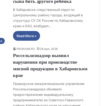
сына бить другого ребёнка
В Хабаровске следственный отдел по
Центральному району города, входящий в
структуру СУ СК России по Хабаровскому
краю и ЕАО, возбудил…
Read More »
ия
PROKHAB.RU
26 мая, 2026
Россельхознадзор выявил
нарушения при производстве
мясной продукции в Хабаровском
крае
Приморское межрегиональное управление
Россельхознадзора объявило
предостережение индивидуальному
предпринимателю из Советско‑Гаванского
района Хабаровского края за нарушение