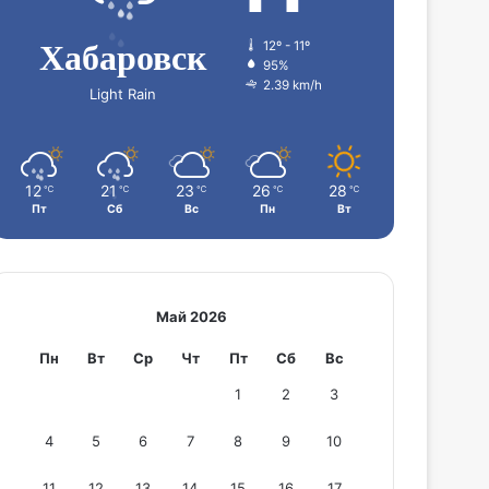
Хабаровск
12º - 11º
95%
2.39 km/h
Light Rain
12
21
23
26
28
℃
℃
℃
℃
℃
Пт
Сб
Вс
Пн
Вт
Май 2026
Пн
Вт
Ср
Чт
Пт
Сб
Вс
1
2
3
4
5
6
7
8
9
10
11
12
13
14
15
16
17