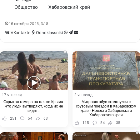
Общество
Хабаровский край
16 октября 2025, 3:18
WhatsApp
Telegram
Share
VKontakte
Odnoklassniki
via
Email
i
17 ч. назад
3 ч. назад
Скрытая камера на пляже Крыма:
Микроавтобус столкнулся с
Что люди вытворяют, когда их не
грузовым поездом в Хабаровском
видят...
крае - Новости Хабаровска и
Хабаровского края
251
54
63
115
54
35
i
i