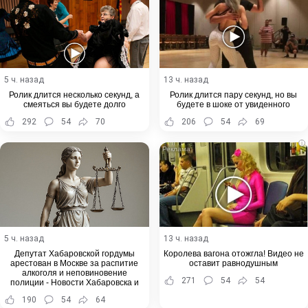
5 ч. назад
13 ч. назад
Ролик длится несколько секунд, а
Ролик длится пару секунд, но вы
смеяться вы будете долго
будете в шоке от увиденного
292
54
70
206
54
69
i
5 ч. назад
13 ч. назад
Депутат Хабаровской гордумы
Королева вагона отожгла! Видео не
арестован в Москве за распитие
оставит равнодушным
алкоголя и неповиновение
271
54
54
полиции - Новости Хабаровска и
Хабаровского края
190
54
64