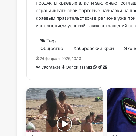
продукты краевые власти заключают соглаш
ограничивать свои торговые надбавки на пр
краевым правительством в регионе уже прис
исполнением условий таких соглашений со 
Tags
Общество
Хабаровский край
Экон
24 февраля 2026, 10:18
WhatsApp
Telegram
Share
VKontakte
Odnoklassniki
via
Email
i