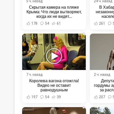
5 ч. назад
24 ч. назад
Скрытая камера на пляже
В Хаба
Крыма: Что люди вытворяют,
незаконн
когда их не видят...
насел
Хабаровс
178
54
61
261
i
7 ч. назад
2 ч. назад
Королева вагона отожгла!
Депут
Видео не оставит
гордумы а
равнодушным
за расп
неповин
197
54
39
207
Новост
Хаба
i