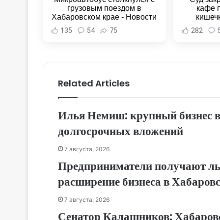
грузовым поездом в
кафе 
Хабаровском крае - Новости
кишеч
Хабаровска и Хабаровского
Новост
135
54
75
282
края
Хаба
Related Articles
Илья Немиш: крупный бизнес 
долгосрочных вложений
7 августа, 2026
Предприниматели получают льг
расширение бизнеса в Хабаров
7 августа, 2026
Сенатор Калашников: Хабаровс