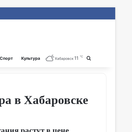
℃
11
Search for
Спорт
Культура
Хабаровск
ра в Хабаровске
ания растут в цене