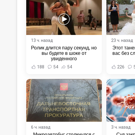
13 ч. назад
23 ч. назад
Ролик длится пару секунд, но
Этот тане
вы будете в шоке от
вас без с
увиденного
188
54
54
226
6 ч. назад
3 ч. назад
Микроавтобус столкнулся с
Суд зак