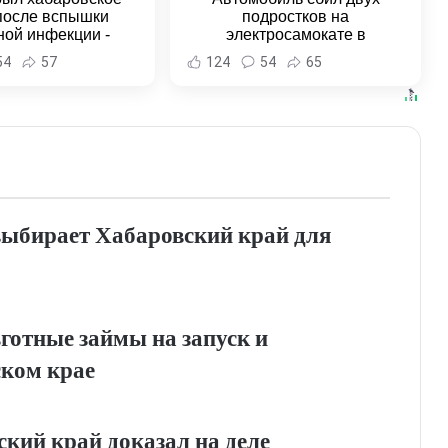
после вспышки
подростков на
ной инфекции -
электросамокате в
и Хабаровска и
Комсомольске-на-Амуре -
54
57
124
54
65
ровского края
Новости Хабаровска и
Хабаровского края
выбирает Хабаровский край для
отные займы на запуск и
ском крае
кий край доказал на деле