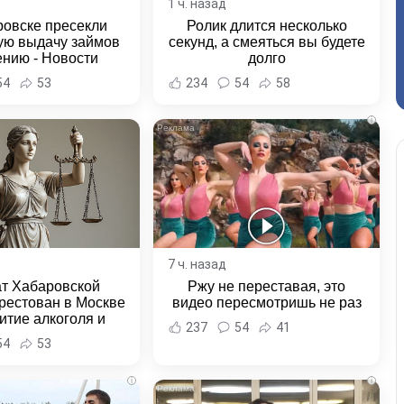
1 ч. назад
ровске пресекли
Ролик длится несколько
ую выдачу займов
секунд, а смеяться вы будете
ению - Новости
долго
ка и Хабаровского
54
53
234
54
58
края
i
7 ч. назад
ат Хабаровской
Ржу не переставая, это
рестован в Москве
видео пересмотришь не раз
итие алкоголя и
237
54
41
овение полиции -
54
53
и Хабаровска и
ровского края
i
i