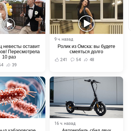
9 ч. назад
ц невесты оставит
Ролик из Омска: вы будете
лов! Пересмотрела
смеяться долго
10 раз
241
54
48
54
39
16 ч. назад
рыл хабаровское
Автомобиль сбил двух