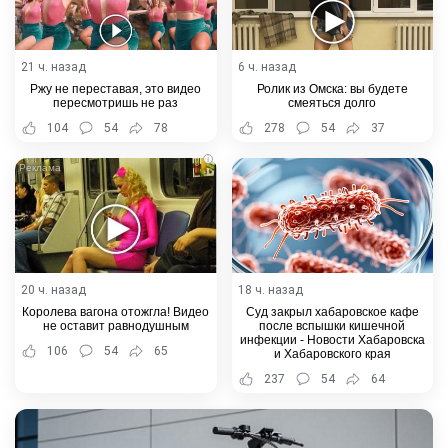
21 ч. назад
6 ч. назад
Ржу не переставая, это видео
Ролик из Омска: вы будете
пересмотришь не раз
смеяться долго
104
54
78
278
54
37
i
20 ч. назад
18 ч. назад
Королева вагона отожгла! Видео
Суд закрыл хабаровское кафе
не оставит равнодушным
после вспышки кишечной
инфекции - Новости Хабаровска
106
54
65
и Хабаровского края
237
54
64