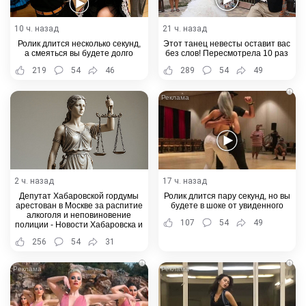
10 ч. назад
21 ч. назад
Ролик длится несколько секунд,
Этот танец невесты оставит вас
а смеяться вы будете долго
без слов! Пересмотрела 10 раз
219
54
46
289
54
49
i
2 ч. назад
17 ч. назад
Депутат Хабаровской гордумы
Ролик длится пару секунд, но вы
арестован в Москве за распитие
будете в шоке от увиденного
алкоголя и неповиновение
107
54
49
полиции - Новости Хабаровска и
Хабаровского края
256
54
31
i
i