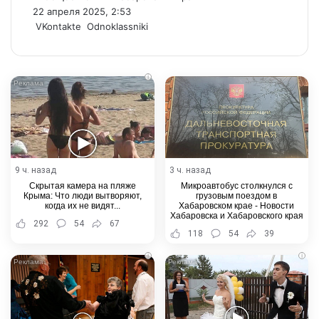
22 апреля 2025, 2:53
WhatsApp
Telegram
Share
VKontakte
Odnoklassniki
via
Email
i
9 ч. назад
3 ч. назад
Скрытая камера на пляже
Микроавтобус столкнулся с
Крыма: Что люди вытворяют,
грузовым поездом в
когда их не видят...
Хабаровском крае - Новости
Хабаровска и Хабаровского края
292
54
67
118
54
39
i
i