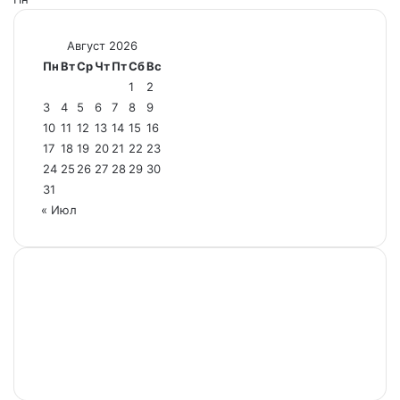
Август 2026
Пн
Вт
Ср
Чт
Пт
Сб
Вс
1
2
3
4
5
6
7
8
9
10
11
12
13
14
15
16
17
18
19
20
21
22
23
24
25
26
27
28
29
30
31
« Июл
Настоящий ресурс содержит материалы 18+.
Редакция не несет ответственности за содержание
комментариев к материалам сайта, а также за
достоверность информации, содержащейся в
рекламных объявлениях.