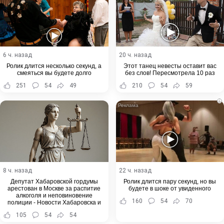
6 ч. назад
20 ч. назад
Ролик длится несколько секунд, а
Этот танец невесты оставит вас
смеяться вы будете долго
без слов! Пересмотрела 10 раз
251
54
49
210
54
59
i
8 ч. назад
22 ч. назад
Депутат Хабаровской гордумы
Ролик длится пару секунд, но вы
арестован в Москве за распитие
будете в шоке от увиденного
алкоголя и неповиновение
160
54
70
полиции - Новости Хабаровска и
Хабаровского края
105
54
54