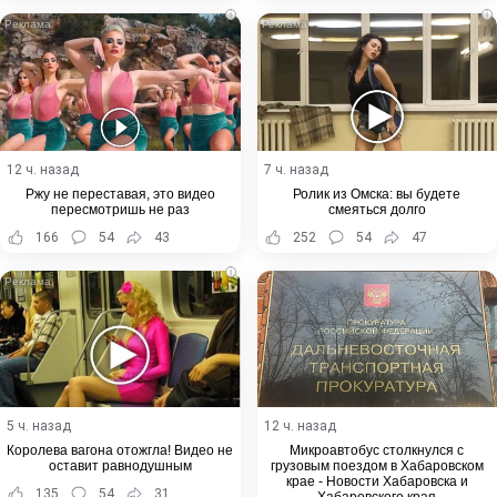
i
i
12 ч. назад
7 ч. назад
Ржу не переставая, это видео
Ролик из Омска: вы будете
пересмотришь не раз
смеяться долго
166
54
43
252
54
47
i
5 ч. назад
12 ч. назад
Королева вагона отожгла! Видео не
Микроавтобус столкнулся с
оставит равнодушным
грузовым поездом в Хабаровском
крае - Новости Хабаровска и
135
54
31
Хабаровского края