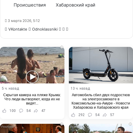
Происшествия
Хабаровский край
3 марта 2026, 5:12
WhatsApp
Telegram
Share
VKontakte
Odnoklassniki
via
Email
i
5 ч. назад
13 ч. назад
Скрытая камера на пляже Крыма:
Автомобиль сбил двух подростков
Что люди вытворяют, когда их не
на электросамокате в
видят...
Комсомольске-на-Амуре - Новости
Хабаровска и Хабаровского края
100
54
47
292
54
57
i
i