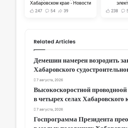
Хабаровском крае - Новости
элек
Хабаровска и Хабаровского
Комсомо
247
54
39
238
края
Новост
Хаба
Related Articles
Демешин намерен возродить за
Хабаровского судостроительног
7 августа, 2026
Высокоскоростной проводноой 
в четырех селах Хабаровского 
7 августа, 2026
Госпрограмма Президента прео