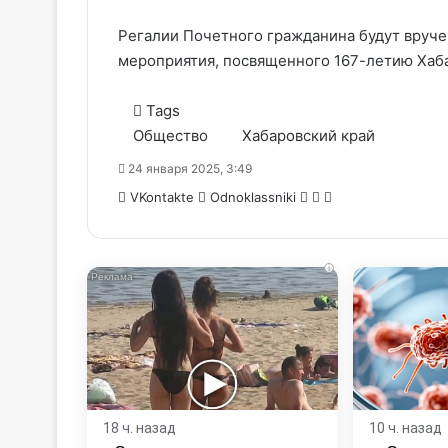
Регалии Почетного гражданина будут вруче
мероприятия, посвященного 167-летию Хаб
Tags
Общество
Хабаровский край
24 января 2025, 3:49
WhatsApp
Telegram
Share
VKontakte
Odnoklassniki
via
Email
i
18 ч. назад
10 ч. назад