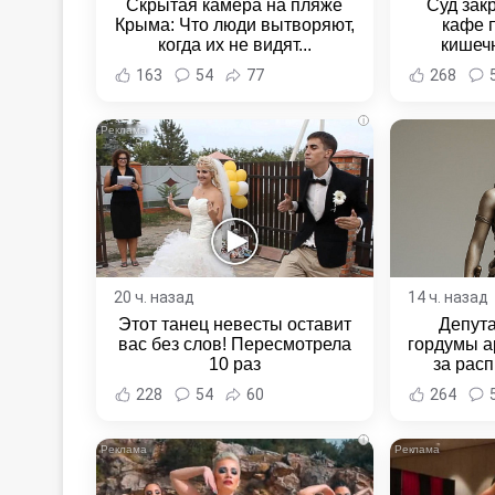
Скрытая камера на пляже
Суд зак
Крыма: Что люди вытворяют,
кафе 
когда их не видят...
кишеч
Новост
163
54
77
268
Хаба
i
20 ч. назад
14 ч. назад
Этот танец невесты оставит
Депут
вас без слов! Пересмотрела
гордумы а
10 раз
за расп
неповин
228
54
60
264
Новост
Хаба
i