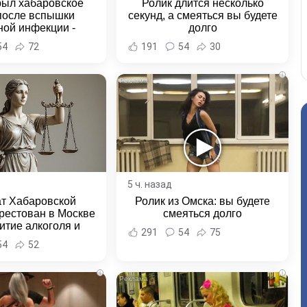
рыл хабаровское
Ролик длится несколько
после вспышки
секунд, а смеяться вы будете
ной инфекции -
долго
и Хабаровска и
54
72
191
54
30
ровского края
i
5 ч. назад
ат Хабаровской
Ролик из Омска: вы будете
рестован в Москве
смеяться долго
итие алкоголя и
291
54
75
овение полиции -
54
52
и Хабаровска и
ровского края
i
i