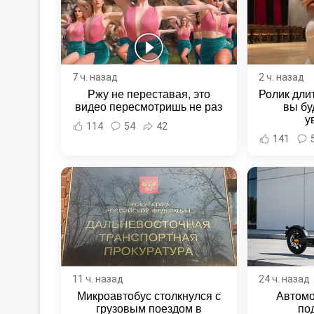
7 ч. назад
2 ч. назад
Ржу не переставая, это
Ролик длит
видео пересмотришь не раз
вы бу
у
114
54
42
141
11 ч. назад
24 ч. назад
Микроавтобус столкнулся с
Автомо
грузовым поездом в
по