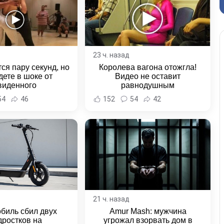
23 ч. назад
ся пару секунд, но
Королева вагона отожгла!
дете в шоке от
Видео не оставит
виденного
равнодушным
54
46
152
54
42
21 ч. назад
биль сбил двух
Amur Mash: мужчина
дростков на
угрожал взорвать дом в