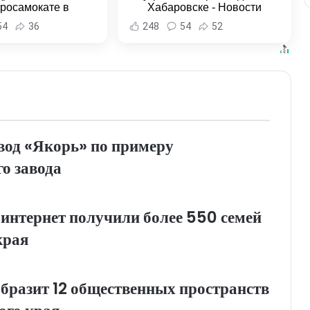
тросамокате в
Хабаровске - Новости
льске-на-Амуре -
Хабаровска и Хабаровского
54
36
248
54
52
и Хабаровска и
края
ровского края
вод «Якорь» по примеру
о завода
интернет получили более 550 семей
края
бразит 12 общественных пространств