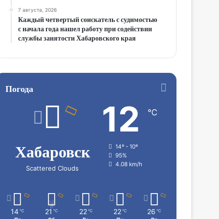
7 августа, 2026
Каждый четвертый соискатель с судимостью
с начала года нашел работу при содействии
службы занятости Хабаровского края
Погода
12
℃
Хабаровск
14º - 10º
95%
4.08 km/h
Scattered Clouds
14
21
22
22
26
℃
℃
℃
℃
℃