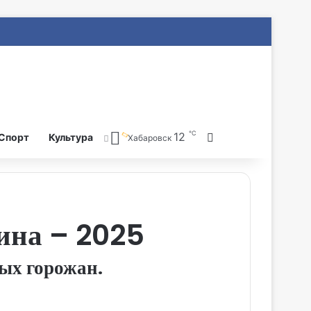
℃
12
Search for
Спорт
Культура
Хабаровск
ина – 2025
ых горожан.