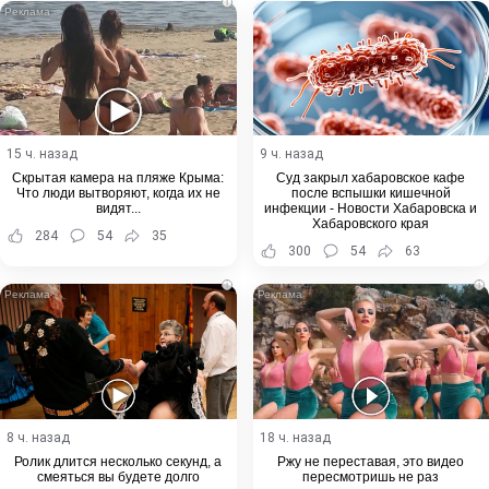
i
15 ч. назад
9 ч. назад
Скрытая камера на пляже Крыма:
Суд закрыл хабаровское кафе
Что люди вытворяют, когда их не
после вспышки кишечной
видят...
инфекции - Новости Хабаровска и
Хабаровского края
284
54
35
300
54
63
i
i
8 ч. назад
18 ч. назад
Ролик длится несколько секунд, а
Ржу не переставая, это видео
смеяться вы будете долго
пересмотришь не раз