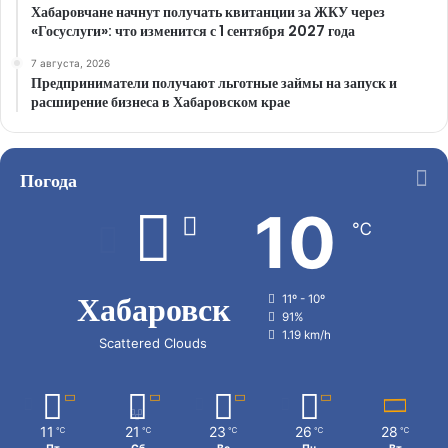
Хабаровчане начнут получать квитанции за ЖКУ через
«Госуслуги»: что изменится с 1 сентября 2027 года
7 августа, 2026
Предприниматели получают льготные займы на запуск и
расширение бизнеса в Хабаровском крае
Погода
10
℃
Хабаровск
11º - 10º
91%
1.19 km/h
Scattered Clouds
11
21
23
26
28
℃
℃
℃
℃
℃