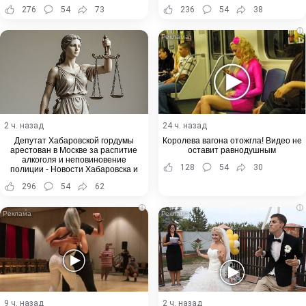
276
54
73
236
54
38
i
2 ч. назад
24 ч. назад
Депутат Хабаровской гордумы
Королева вагона отожгла! Видео не
арестован в Москве за распитие
оставит равнодушным
алкоголя и неповиновение
128
54
30
полиции - Новости Хабаровска и
Хабаровского края
296
54
62
i
i
9 ч. назад
2 ч. назад