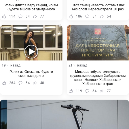
Ролик длится пару секунд, но вы
Этот танец невесты оставит вас
будете в шоке от увиденного
без слов! Пересмотрела 10 раз
114
54
77
186
54
54
i
19 ч. назад
21 ч. назад
Ролик из Омска: вы будете
Микроавтобус столкнулся с
смеяться долго
грузовым поездом в Хабаровском
крае - Новости Хабаровска и
264
54
48
Хабаровского края
119
54
77