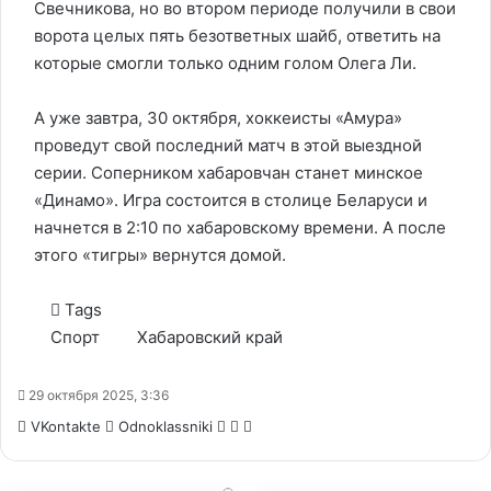
Свечникова, но во втором периоде получили в свои
ворота целых пять безответных шайб, ответить на
которые смогли только одним голом Олега Ли.
А уже завтра, 30 октября, хоккеисты «Амура»
проведут свой последний матч в этой выездной
серии. Соперником хабаровчан станет минское
«Динамо». Игра состоится в столице Беларуси и
начнется в 2:10 по хабаровскому времени. А после
этого «тигры» вернутся домой.
Tags
Спорт
Хабаровский край
29 октября 2025, 3:36
WhatsApp
Telegram
Share
VKontakte
Odnoklassniki
via
Email