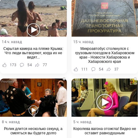
14 ч. назад
15 ч. назад
Скрытая камера на пляже Крыма:
Микроавтобус столкнулся с
Что люди вытворяют, когда их не
грузовым поездом в Хабаровском
видят...
крае - Новости Хабаровска и
Хабаровского края
173
54
77
111
54
37
i
i
8 ч. назад
5 ч. назад
Ролик длится несколько секунд, а
Королева вагона отожгла! Видео не
смеяться вы будете долго
оставит равнодушным