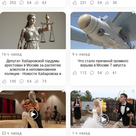
252
54
63
221
54
30
i
16 ч. назад
9 ч. назад
Депутат Хабаровской гордумы
Что стало причиной громкого
арестован в Москве за распитие
взрыва в Москве 7 августа
алкоголя и неповиновение
112
54
61
полиции - Новости Хабаровска и
Хабаровского края
105
54
73
i
i
22 ч. назад
1 ч. назад