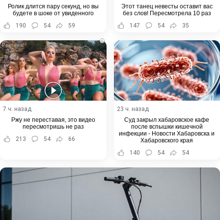
Ролик длится пару секунд, но вы
Этот танец невесты оставит вас
будете в шоке от увиденного
без слов! Пересмотрела 10 раз
190
54
59
147
54
35
i
7 ч. назад
23 ч. назад
Ржу не переставая, это видео
Суд закрыл хабаровское кафе
пересмотришь не раз
после вспышки кишечной
инфекции - Новости Хабаровска и
213
54
66
Хабаровского края
140
54
54