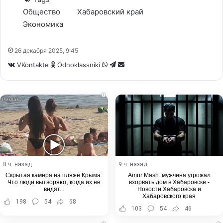
Общество
Хабаровский край
Экономика
26 декабря 2025, 9:45
WhatsApp
Telegram
Share
VKontakte
Odnoklassniki
via
Email
i
8 ч. назад
9 ч. назад
Скрытая камера на пляже Крыма:
Amur Mash: мужчина угрожал
Что люди вытворяют, когда их не
взорвать дом в Хабаровске -
видят...
Новости Хабаровска и
Хабаровского края
198
54
68
103
54
46