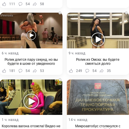
Хабаровского края
111
54
58
i
i
6 ч. назад
9 ч. назад
Ролик длится пару секунд, но вы
Ролик из Омска: вы будете
будете в шоке от увиденного
смеяться долго
181
54
53
249
54
35
i
1 ч. назад
14 ч. назад
Королева вагона отожгла! Видео не
Микроавтобус столкнулся с