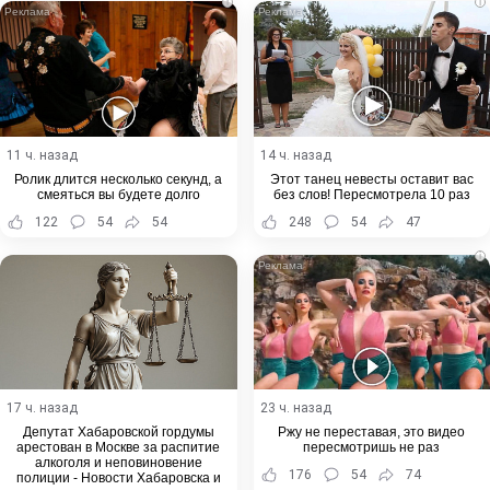
i
i
11 ч. назад
14 ч. назад
Ролик длится несколько секунд, а
Этот танец невесты оставит вас
смеяться вы будете долго
без слов! Пересмотрела 10 раз
122
54
54
248
54
47
i
17 ч. назад
23 ч. назад
Депутат Хабаровской гордумы
Ржу не переставая, это видео
арестован в Москве за распитие
пересмотришь не раз
алкоголя и неповиновение
176
54
74
полиции - Новости Хабаровска и