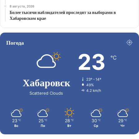
8 августа, 2026
Более тысячи наблюдателей проследят за выборами в
Хабаровском крае
Погода
23
℃
Хабаровск
23º - 14º
49%
4.2 km/h
Scattered Clouds
23
25
28
30
29
℃
℃
℃
℃
℃
Вс
Пн
Вт
Ср
Чт