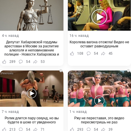
4 ч. назад
16 ч. назад
Депутат Хабаровской гордумы
Королева вагона отожгла! Видео не
арестован в Москве за распитие
оставит равнодушным
алкоголя и неповиновение
108
54
45
полиции - Новости Хабаровска и
Хабаровского края
289
54
53
i
i
7 ч. назад
1 ч. назад
Ролик длится пару секунд, но вы
Ржу не переставая, это видео
будете в шоке от увиденного
пересмотришь не раз
213
54
71
293
54
39