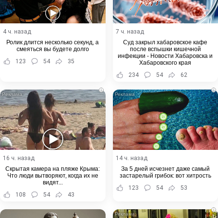
4 ч. назад
7 ч. назад
Ролик длится несколько секунд, а
Суд закрыл хабаровское кафе
смеяться вы будете долго
после вспышки кишечной
инфекции - Новости Хабаровска и
123
54
35
Хабаровского края
234
54
62
i
i
16 ч. назад
14 ч. назад
Скрытая камера на пляже Крыма:
За 5 дней исчезнет даже самый
Что люди вытворяют, когда их не
застарелый грибок: вот хитрость
видят...
123
54
53
108
54
43
i