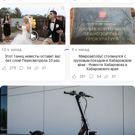
i
12 ч. назад
9 ч. назад
Этот танец невесты оставит вас
Микроавтобус столкнулся с
без слов! Пересмотрела 10 раз
грузовым поездом в Хабаровском
крае - Новости Хабаровска и
279
54
37
Хабаровского края
251
54
51