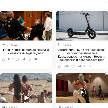
via
Email
i
19 ч. назад
6 ч. назад
Ролик длится несколько секунд, а
Автомобиль сбил двух подростков
смеяться вы будете долго
на электросамокате в
Комсомольске-на-Амуре - Новости
117
54
30
Хабаровска и Хабаровского края
236
54
51
i
i
24 ч. назад
10 ч. назад