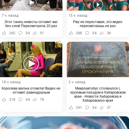
7 ч. назад
15 ч. назад
Этот танец невесты оставит вас
Ржу не переставая, это видео
без слов! Пересмотрела 10 раз
пересмотришь не раз
265
54
51
288
54
38
i
18 ч. назад
2 ч. назад
Королева вагона отожгла! Видео не
Микроавтобус столкнулся с
оставит равнодушным
грузовым поездом в Хабаровском
крае - Новости Хабаровска и
218
54
78
Хабаровского края
291
54
37