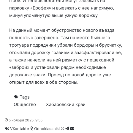
Про». И теперь водители могут заезжать на
парковку «Ерофея» и выезжать с нее напрямую,
минуя упомянутую выше узкую дорожку.
На данный момент обустройство нового въезда
полностью завершено. Там на месте бывшего
тротуара
подрядчики убрали бордюры и брусчатку
,
отсыпали дорожку гравием и заасфальтировали ее,
а также нанесли на ней разметку с пешеходной
«зеброй» и установили рядом необходимые
дорожные знаки. Проезд по новой дороге уже
открыт для всех в обе стороны.
Tags
Общество
Хабаровский край
5 ноября 2025, 9:55
WhatsApp
Telegram
Share
VKontakte
Odnoklassniki