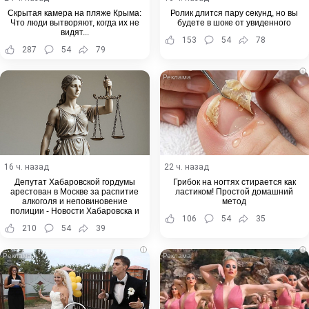
Скрытая камера на пляже Крыма:
Ролик длится пару секунд, но вы
Что люди вытворяют, когда их не
будете в шоке от увиденного
видят...
153
54
78
287
54
79
i
16 ч. назад
22 ч. назад
Депутат Хабаровской гордумы
Грибок на ногтях стирается как
арестован в Москве за распитие
ластиком! Простой домашний
алкоголя и неповиновение
метод
полиции - Новости Хабаровска и
106
54
35
Хабаровского края
210
54
39
i
i