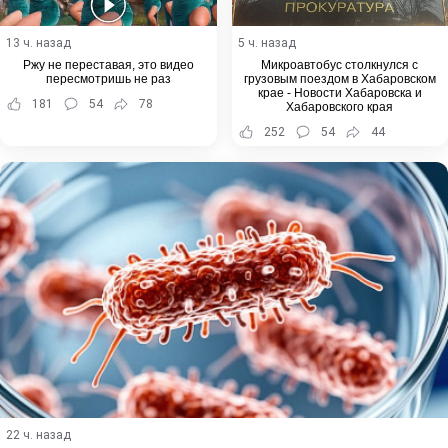
13 ч. назад
5 ч. назад
Ржу не переставая, это видео
Микроавтобус столкнулся с
пересмотришь не раз
грузовым поездом в Хабаровском
крае - Новости Хабаровска и
181
54
78
Хабаровского края
252
54
44
22 ч. назад