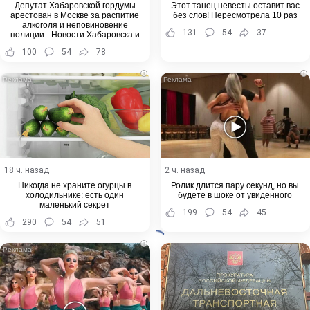
Депутат Хабаровской гордумы
Этот танец невесты оставит вас
арестован в Москве за распитие
без слов! Пересмотрела 10 раз
алкоголя и неповиновение
131
54
37
полиции - Новости Хабаровска и
Хабаровского края
100
54
78
i
i
18 ч. назад
2 ч. назад
Никогда не храните огурцы в
Ролик длится пару секунд, но вы
холодильнике: есть один
будете в шоке от увиденного
маленький секрет
199
54
45
290
54
51
i