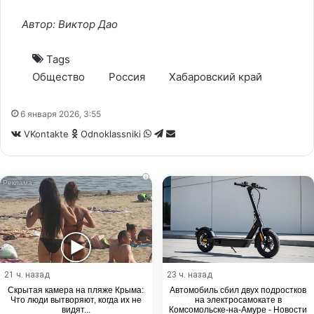
Автор: Виктор Дао
Tags
Общество
Россия
Хабаровский край
6 января 2026, 3:55
WhatsApp
Telegram
Share
VKontakte
Odnoklassniki
via
Email
i
21 ч. назад
23 ч. назад
Скрытая камера на пляже Крыма:
Автомобиль сбил двух подростков
Что люди вытворяют, когда их не
на электросамокате в
видят...
Комсомольске-на-Амуре - Новости