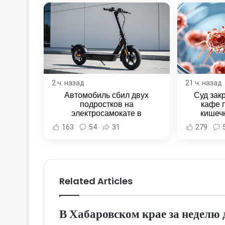
2 ч. назад
21 ч. назад
Автомобиль сбил двух
Суд зак
подростков на
кафе 
электросамокате в
кишеч
Комсомольске-на-Амуре -
Новост
163
54
31
279
Новости Хабаровска и
Хаба
Хабаровского края
Related Articles
В Хабаровском крае за недел