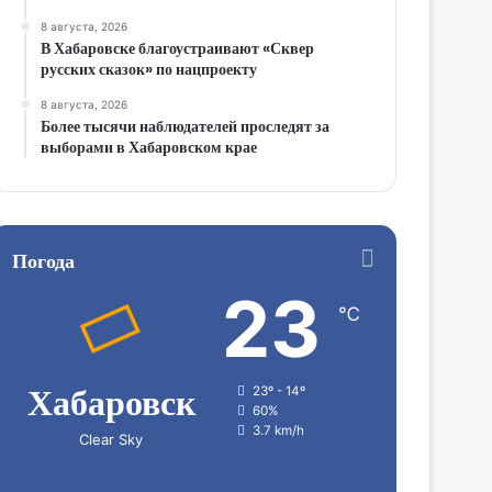
8 августа, 2026
В Хабаровске благоустраивают «Сквер
русских сказок» по нацпроекту
8 августа, 2026
Более тысячи наблюдателей проследят за
выборами в Хабаровском крае
Погода
23
℃
Хабаровск
23º - 14º
60%
3.7 km/h
Clear Sky