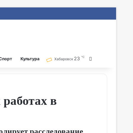
℃
23
Search for
Спорт
Культура
Хабаровск
 работах в
олирует расследование