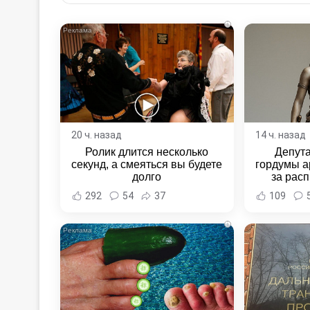
Email
i
20 ч. назад
14 ч. назад
Ролик длится несколько
Депут
секунд, а смеяться вы будете
гордумы а
долго
за расп
неповин
292
54
37
109
Новост
Хаба
i