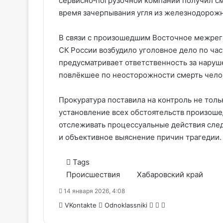
сервисно‑погрузочной компании получил см
время зачерпывания угля из железнодорожн
В связи с произошедшим Восточное межрег
СК России возбудило уголовное дело по част
предусматривает ответственность за наруш
повлёкшее по неосторожности смерть чело
Прокуратура поставила на контроль не толь
установление всех обстоятельств произош
отслеживать процессуальные действия след
и объективное выяснение причин трагедии.
Tags
Происшествия
Хабаровский край
14 января 2026, 4:08
WhatsApp
Telegram
Share
VKontakte
Odnoklassniki
via