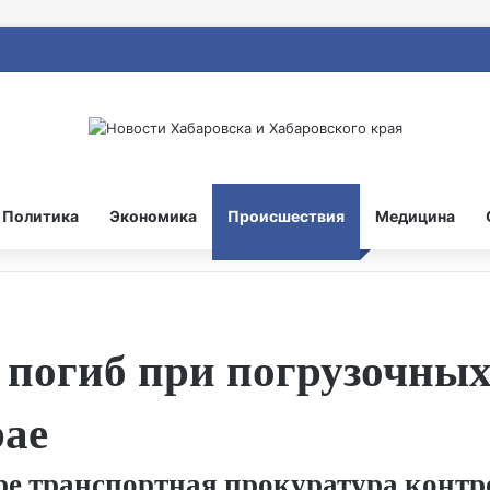
Политика
Экономика
Происшествия
Медицина
 погиб при погрузочных
рае
е транспортная прокуратура контр