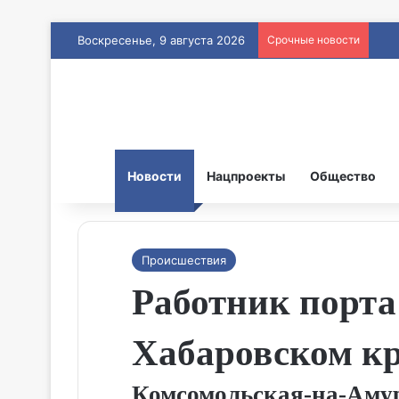
Воскресенье, 9 августа 2026
Срочные новости
Новости
Нацпроекты
Общество
Происшествия
Работник порта
Хабаровском к
Комсомольская‑на‑Амур