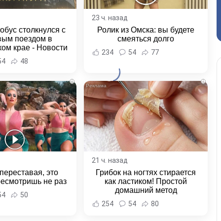
23 ч. назад
обус столкнулся с
Ролик из Омска: вы будете
вым поездом в
смеяться долго
ом крае - Новости
234
54
77
ка и Хабаровского
54
48
края
i
i
21 ч. назад
переставая, это
Грибок на ногтях стирается
ресмотришь не раз
как ластиком! Простой
домашний метод
54
50
254
54
80