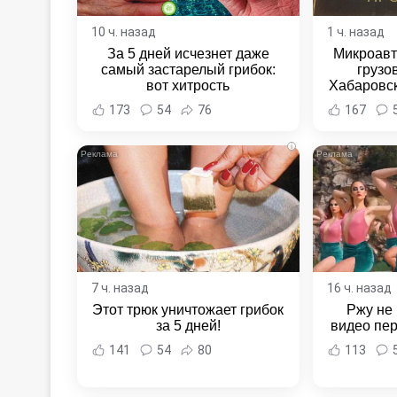
10 ч. назад
1 ч. назад
За 5 дней исчезнет даже
Микроавт
самый застарелый грибок:
грузо
вот хитрость
Хабаровск
Хабаровс
173
54
76
167
i
7 ч. назад
16 ч. назад
Этот трюк уничтожает грибок
Ржу не 
за 5 дней!
видео пе
141
54
80
113