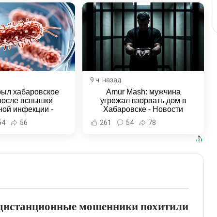
9 ч. назад
рыл хабаровское
Amur Mash: мужчина
после вспышки
угрожал взорвать дом в
ной инфекции -
Хабаровске - Новости
и Хабаровска и
Хабаровска и Хабаровского
54
56
261
54
78
ровского края
края
ю дистанционные мошенники похитили