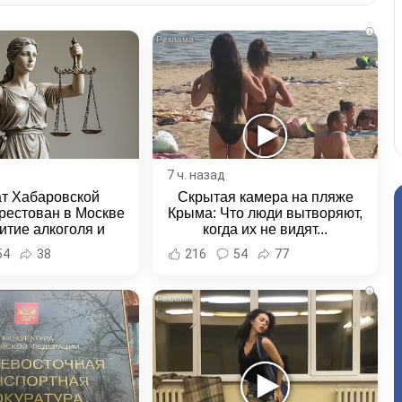
i
7 ч. назад
ат Хабаровской
Скрытая камера на пляже
рестован в Москве
Крыма: Что люди вытворяют,
итие алкоголя и
когда их не видят...
овение полиции -
54
38
216
54
77
и Хабаровска и
ровского края
i