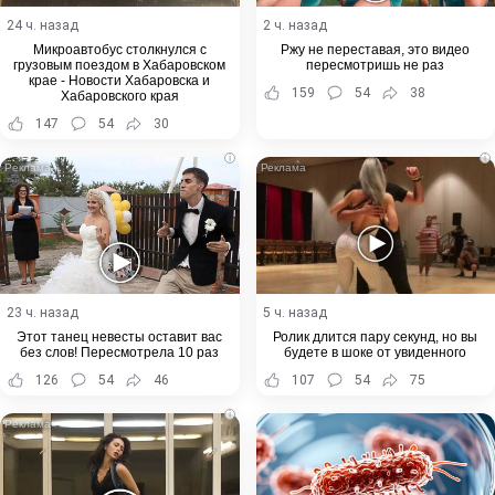
24 ч. назад
2 ч. назад
Микроавтобус столкнулся с
Ржу не переставая, это видео
грузовым поездом в Хабаровском
пересмотришь не раз
крае - Новости Хабаровска и
159
54
38
Хабаровского края
147
54
30
i
i
23 ч. назад
5 ч. назад
Этот танец невесты оставит вас
Ролик длится пару секунд, но вы
без слов! Пересмотрела 10 раз
будете в шоке от увиденного
126
54
46
107
54
75
i