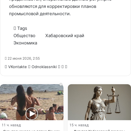
обновляются для корректировки планов
промысловой деятельности.
Tags
Общество
Хабаровский край
Экономика
22 июня 2026, 2:55
WhatsApp
Telegram
Share
VKontakte
Odnoklassniki
via
Email
i
11 ч. назад
15 ч. назад