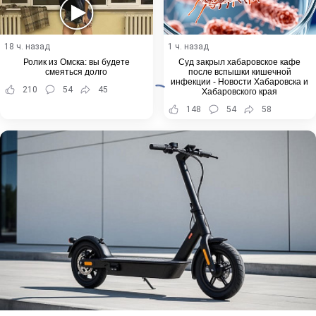
18 ч. назад
1 ч. назад
Ролик из Омска: вы будете
Суд закрыл хабаровское кафе
смеяться долго
после вспышки кишечной
инфекции - Новости Хабаровска и
210
54
45
Хабаровского края
148
54
58