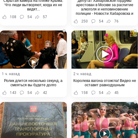
Скрытая камера на пляже Крыма:
Депутат Хабаровской гордумы
Что люди вытворяют, когда их не
арестован в Москве за распитие
видят...
алкоголя и неповиновение
полиции - Новости Хабаровска и
108
54
57
Хабаровского края
250
54
76
i
i
1 ч. назад
2 ч. назад
Ролик длится несколько секунд, а
Королева вагона отожгла! Видео не
смеяться вы будете долго
оставит равнодушным
143
54
42
158
54
45
i