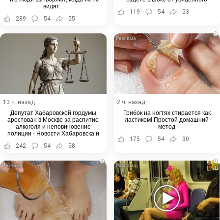
видят...
119
54
53
289
54
55
i
13 ч. назад
2 ч. назад
Депутат Хабаровской гордумы
Грибок на ногтях стирается как
арестован в Москве за распитие
ластиком! Простой домашний
алкоголя и неповиновение
метод
полиции - Новости Хабаровска и
175
54
30
Хабаровского края
242
54
58
i
i