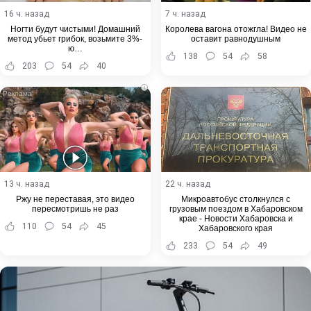
16 ч. назад
7 ч. назад
Ногти будут чистыми! Домашний
Королева вагона отожгла! Видео не
метод убьет грибок, возьмите 3%-
оставит равнодушным
ю…
138
54
58
203
54
40
i
13 ч. назад
22 ч. назад
Ржу не переставая, это видео
Микроавтобус столкнулся с
пересмотришь не раз
грузовым поездом в Хабаровском
крае - Новости Хабаровска и
110
54
45
Хабаровского края
233
54
49