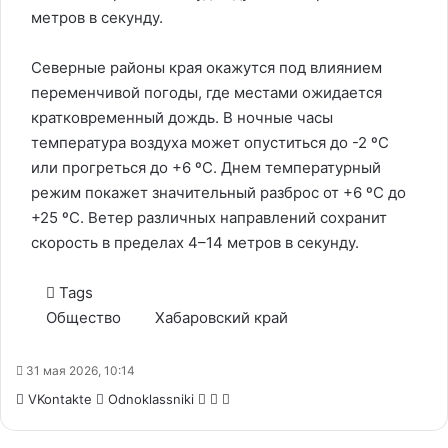
метров в секунду.
Северные районы края окажутся под влиянием
переменчивой погоды, где местами ожидается
кратковременный дождь. В ночные часы
температура воздуха может опуститься до -2 ºС
или прогреться до +6 ºС. Днем температурный
режим покажет значительный разброс от +6 ºС до
+25 ºС. Ветер различных направлений сохранит
скорость в пределах 4–14 метров в секунду.
Tags
Общество
Хабаровский край
31 мая 2026, 10:14
WhatsApp
Telegram
Share
VKontakte
Odnoklassniki
via
Email