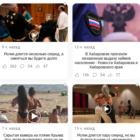
i
9 ч. назад
13 ч. назад
Ролик длится несколько секунд, а
В Хабаровске пресекли
смеяться вы будете долго
незаконную выдачу займов
населению - Новости Хабаровска и
262
54
67
Хабаровского края
106
54
77
i
i
7 ч. назад
13 ч. назад
Скрытая камера на пляже Крыма:
Ролик длится пару секунд, но вы
Что люди вытворяют, когда их не
будете в шоке от увиденного